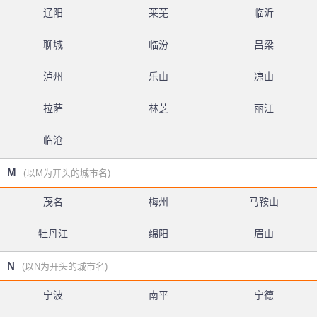
辽阳
莱芜
临沂
聊城
临汾
吕梁
泸州
乐山
凉山
拉萨
林芝
丽江
临沧
M
(以M为开头的城市名)
茂名
梅州
马鞍山
牡丹江
绵阳
眉山
N
(以N为开头的城市名)
宁波
南平
宁德