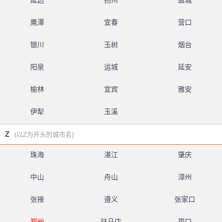
延边
扬州
盐城
鹰潭
宜春
营口
银川
玉树
烟台
阳泉
运城
延安
榆林
宜宾
雅安
伊犁
玉溪
Z
(以Z为开头的城市名)
珠海
湛江
肇庆
中山
舟山
漳州
张掖
遵义
张家口
郑州
驻马店
周口