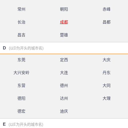
常州
朝阳
赤峰
长治
成都
昌都
昌吉
楚雄
D
(以D为开头的城市名)
东莞
定西
大庆
大兴安岭
大连
丹东
东营
德州
大同
德阳
达州
大理
德宏
迪庆
E
(以E为开头的城市名)