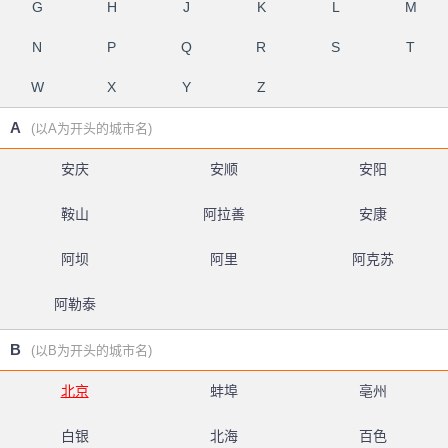
G
H
J
K
L
M
N
P
Q
R
S
T
W
X
Y
Z
A
(以A为开头的城市名)
安庆
安顺
安阳
鞍山
阿拉善
安康
阿坝
阿里
阿克苏
阿勒泰
B
(以B为开头的城市名)
北京
蚌埠
亳州
白银
北海
百色