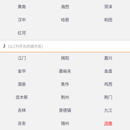
黄南
海西
菏泽
汉中
哈密
和田
红河
J
(以J为开头的城市名)
江门
揭阳
嘉兴
金华
嘉峪关
金昌
酒泉
焦作
鸡西
佳木斯
荆州
荆门
吉林
景德镇
九江
吉安
锦州
济南