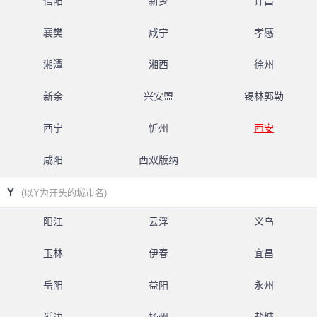
信阳
新乡
许昌
襄樊
咸宁
孝感
湘潭
湘西
徐州
新余
兴安盟
锡林郭勒
西宁
忻州
西安
咸阳
西双版纳
Y
(以Y为开头的城市名)
阳江
云浮
义乌
玉林
伊春
宜昌
岳阳
益阳
永州