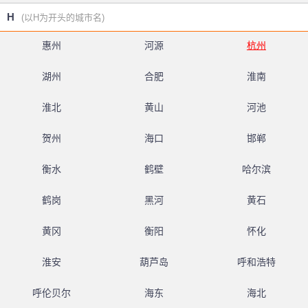
H
(以H为开头的城市名)
惠州
河源
杭州
湖州
合肥
淮南
淮北
黄山
河池
贺州
海口
邯郸
衡水
鹤壁
哈尔滨
鹤岗
黑河
黄石
黄冈
衡阳
怀化
淮安
葫芦岛
呼和浩特
呼伦贝尔
海东
海北