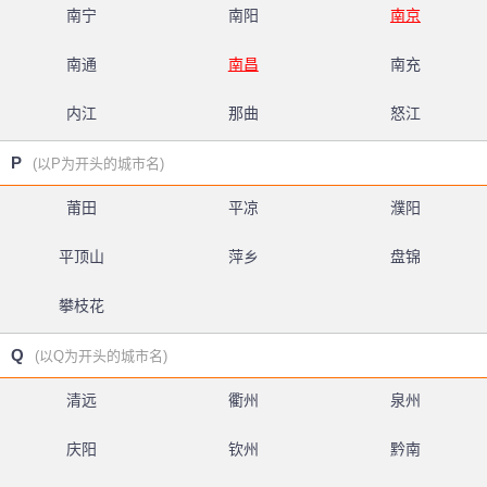
南宁
南阳
南京
南通
南昌
南充
内江
那曲
怒江
P
(以P为开头的城市名)
莆田
平凉
濮阳
平顶山
萍乡
盘锦
攀枝花
Q
(以Q为开头的城市名)
清远
衢州
泉州
庆阳
钦州
黔南