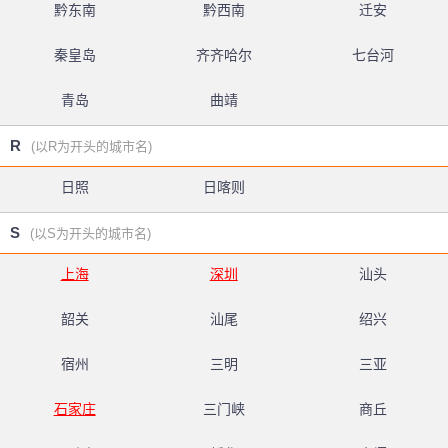
黔东南
黔西南
迁安
秦皇岛
齐齐哈尔
七台河
青岛
曲靖
R
(以R为开头的城市名)
日照
日喀则
S
(以S为开头的城市名)
上海
深圳
汕头
韶关
汕尾
绍兴
宿州
三明
三亚
石家庄
三门峡
商丘