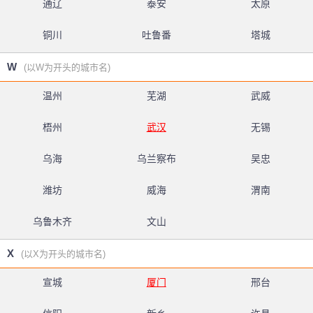
通辽
泰安
太原
铜川
吐鲁番
塔城
W
(以W为开头的城市名)
温州
芜湖
武威
梧州
武汉
无锡
乌海
乌兰察布
吴忠
潍坊
威海
渭南
乌鲁木齐
文山
X
(以X为开头的城市名)
宣城
厦门
邢台