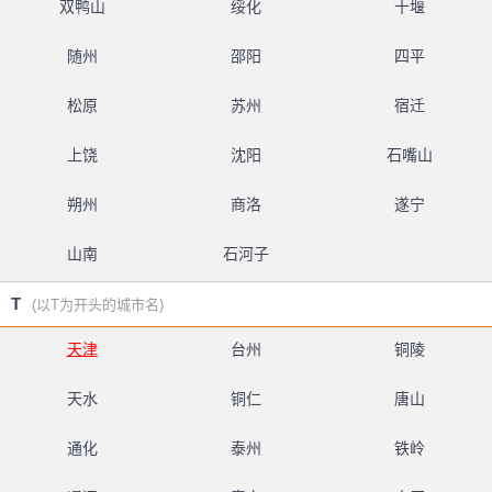
双鸭山
绥化
十堰
随州
邵阳
四平
松原
苏州
宿迁
上饶
沈阳
石嘴山
朔州
商洛
遂宁
山南
石河子
T
(以T为开头的城市名)
天津
台州
铜陵
天水
铜仁
唐山
通化
泰州
铁岭