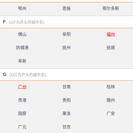
鄂州
恩施
鄂尔多斯
F
(以F为开头的城市名)
佛山
阜阳
福州
防城港
抚州
抚顺
阜新
G
(以G为开头的城市名)
广州
甘南
桂林
贵港
贵阳
赣州
固原
果洛
广安
广元
甘孜