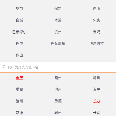
毕节
保定
白山
白城
本溪
包头
巴彦淖尔
滨州
宝鸡
巴中
巴音郭楞
博尔塔拉
保山
C
(以C为开头的城市名)
重庆
潮州
滁州
巢湖
池州
崇左
沧州
承德
长沙
常德
郴州
长春