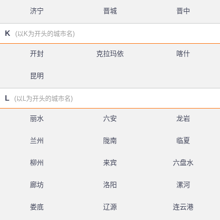
济宁
晋城
晋中
K
(以K为开头的城市名)
开封
克拉玛依
喀什
昆明
L
(以L为开头的城市名)
丽水
六安
龙岩
兰州
陇南
临夏
柳州
来宾
六盘水
廊坊
洛阳
漯河
娄底
辽源
连云港