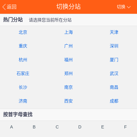
切换分站
返回
切换
热门分站
请选择您当前所在分站
北京
上海
天津
重庆
广州
深圳
杭州
福州
厦门
石家庄
郑州
武汉
长沙
南京
南昌
济南
西安
成都
按首字母查找
A
B
C
D
E
F