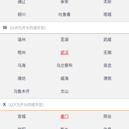
通辽
泰安
太原
铜川
吐鲁番
塔城
W
(以W为开头的城市名)
温州
芜湖
武威
梧州
武汉
无锡
乌海
乌兰察布
吴忠
潍坊
威海
渭南
乌鲁木齐
文山
X
(以X为开头的城市名)
宣城
厦门
邢台