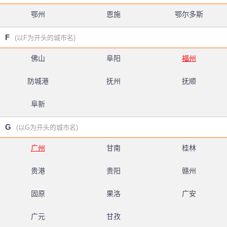
鄂州
恩施
鄂尔多斯
F
(以F为开头的城市名)
佛山
阜阳
福州
防城港
抚州
抚顺
阜新
G
(以G为开头的城市名)
广州
甘南
桂林
贵港
贵阳
赣州
固原
果洛
广安
广元
甘孜