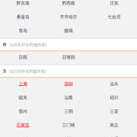
黔东南
黔西南
迁安
秦皇岛
齐齐哈尔
七台河
青岛
曲靖
R
(以R为开头的城市名)
日照
日喀则
S
(以S为开头的城市名)
上海
深圳
汕头
韶关
汕尾
绍兴
宿州
三明
三亚
石家庄
三门峡
商丘