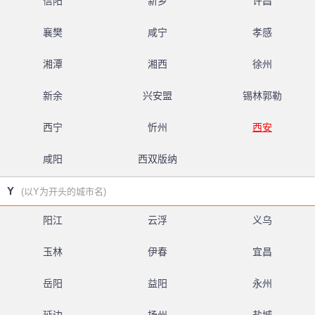
信阳
新乡
许昌
襄樊
咸宁
孝感
湘潭
湘西
徐州
新余
兴安盟
锡林郭勒
西宁
忻州
西安
咸阳
西双版纳
Y
(以Y为开头的城市名)
阳江
云浮
义乌
玉林
伊春
宜昌
岳阳
益阳
永州