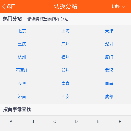
切换分站
返回
切换
热门分站
请选择您当前所在分站
北京
上海
天津
重庆
广州
深圳
杭州
福州
厦门
石家庄
郑州
武汉
长沙
南京
南昌
济南
西安
成都
按首字母查找
A
B
C
D
E
F