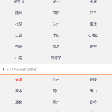
双鸭山
绥化
十堰
随州
邵阳
四平
松原
苏州
宿迁
上饶
沈阳
石嘴山
朔州
商洛
遂宁
山南
石河子
T
(以T为开头的城市名)
天津
台州
铜陵
天水
铜仁
唐山
通化
泰州
铁岭