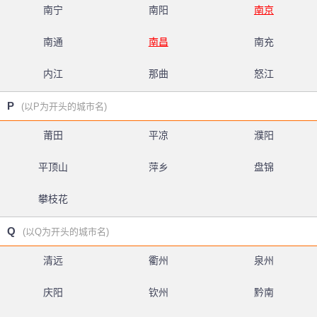
南宁
南阳
南京
南通
南昌
南充
内江
那曲
怒江
P
(以P为开头的城市名)
莆田
平凉
濮阳
平顶山
萍乡
盘锦
攀枝花
Q
(以Q为开头的城市名)
清远
衢州
泉州
庆阳
钦州
黔南