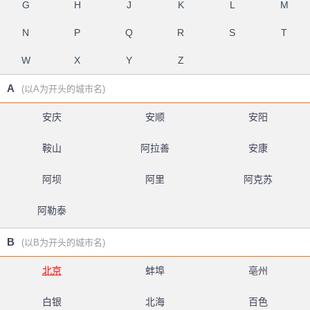
G
H
J
K
L
M
N
P
Q
R
S
T
W
X
Y
Z
A
(以A为开头的城市名)
安庆
安顺
安阳
鞍山
阿拉善
安康
阿坝
阿里
阿克苏
阿勒泰
B
(以B为开头的城市名)
北京
蚌埠
亳州
白银
北海
百色