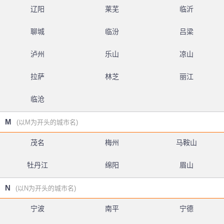
辽阳
莱芜
临沂
聊城
临汾
吕梁
泸州
乐山
凉山
拉萨
林芝
丽江
临沧
M
(以M为开头的城市名)
茂名
梅州
马鞍山
牡丹江
绵阳
眉山
N
(以N为开头的城市名)
宁波
南平
宁德