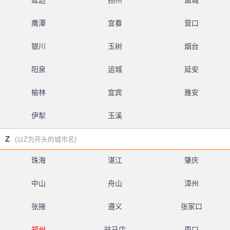
延边
扬州
盐城
鹰潭
宜春
营口
银川
玉树
烟台
阳泉
运城
延安
榆林
宜宾
雅安
伊犁
玉溪
Z
(以Z为开头的城市名)
珠海
湛江
肇庆
中山
舟山
漳州
张掖
遵义
张家口
郑州
驻马店
周口