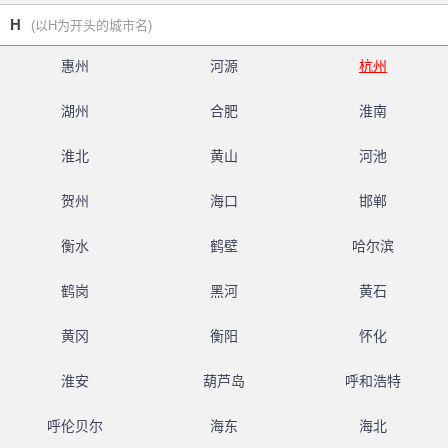
H
(以H为开头的城市名)
惠州
河源
杭州
湖州
合肥
淮南
淮北
黄山
河池
贺州
海口
邯郸
衡水
鹤壁
哈尔滨
鹤岗
黑河
黄石
黄冈
衡阳
怀化
淮安
葫芦岛
呼和浩特
呼伦贝尔
海东
海北