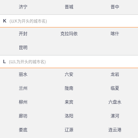
济宁
晋城
晋中
K
(以K为开头的城市名)
开封
克拉玛依
喀什
昆明
L
(以L为开头的城市名)
丽水
六安
龙岩
兰州
陇南
临夏
柳州
来宾
六盘水
廊坊
洛阳
漯河
娄底
辽源
连云港