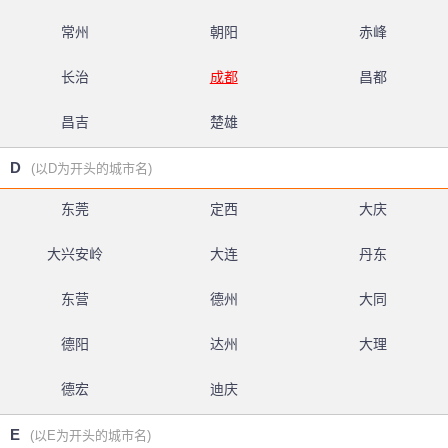
常州
朝阳
赤峰
长治
成都
昌都
昌吉
楚雄
D
(以D为开头的城市名)
东莞
定西
大庆
大兴安岭
大连
丹东
东营
德州
大同
德阳
达州
大理
德宏
迪庆
E
(以E为开头的城市名)