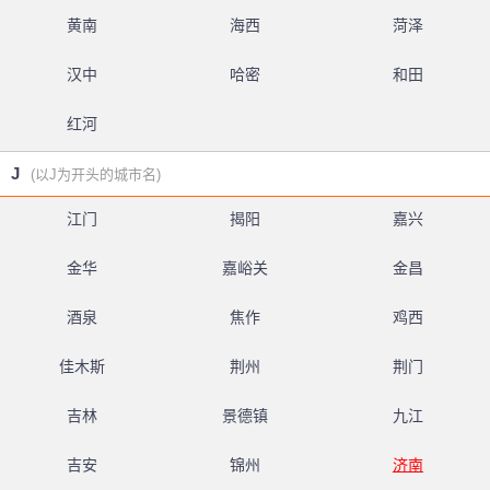
黄南
海西
菏泽
汉中
哈密
和田
红河
J
(以J为开头的城市名)
江门
揭阳
嘉兴
金华
嘉峪关
金昌
酒泉
焦作
鸡西
佳木斯
荆州
荆门
吉林
景德镇
九江
吉安
锦州
济南