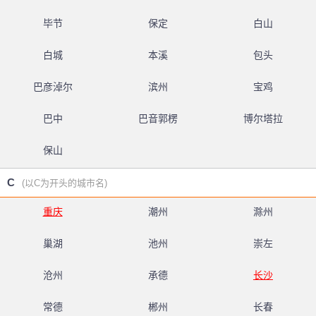
毕节
保定
白山
白城
本溪
包头
巴彦淖尔
滨州
宝鸡
巴中
巴音郭楞
博尔塔拉
保山
C
(以C为开头的城市名)
重庆
潮州
滁州
巢湖
池州
崇左
沧州
承德
长沙
常德
郴州
长春