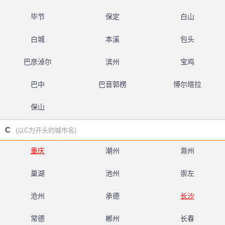
毕节
保定
白山
白城
本溪
包头
巴彦淖尔
滨州
宝鸡
巴中
巴音郭楞
博尔塔拉
保山
C
(以C为开头的城市名)
重庆
潮州
滁州
巢湖
池州
崇左
沧州
承德
长沙
常德
郴州
长春