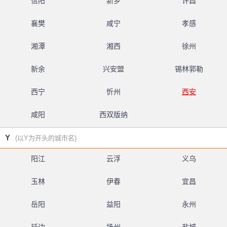
信阳
新乡
许昌
襄樊
咸宁
孝感
湘潭
湘西
徐州
新余
兴安盟
锡林郭勒
西宁
忻州
西安
咸阳
西双版纳
Y
(以Y为开头的城市名)
阳江
云浮
义乌
玉林
伊春
宜昌
岳阳
益阳
永州