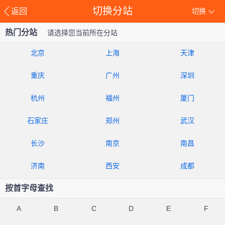
切换分站
返回
切换
热门分站
请选择您当前所在分站
北京
上海
天津
重庆
广州
深圳
杭州
福州
厦门
石家庄
郑州
武汉
长沙
南京
南昌
济南
西安
成都
按首字母查找
A
B
C
D
E
F