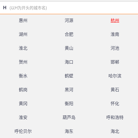
H
(以H为开头的城市名)
惠州
河源
杭州
湖州
合肥
淮南
淮北
黄山
河池
贺州
海口
邯郸
衡水
鹤壁
哈尔滨
鹤岗
黑河
黄石
黄冈
衡阳
怀化
淮安
葫芦岛
呼和浩特
呼伦贝尔
海东
海北