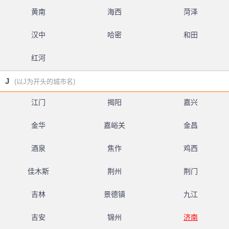
黄南
海西
菏泽
汉中
哈密
和田
红河
J
(以J为开头的城市名)
江门
揭阳
嘉兴
金华
嘉峪关
金昌
酒泉
焦作
鸡西
佳木斯
荆州
荆门
吉林
景德镇
九江
吉安
锦州
济南