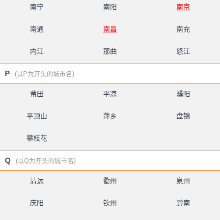
南宁
南阳
南京
南通
南昌
南充
内江
那曲
怒江
P
(以P为开头的城市名)
莆田
平凉
濮阳
平顶山
萍乡
盘锦
攀枝花
Q
(以Q为开头的城市名)
清远
衢州
泉州
庆阳
钦州
黔南