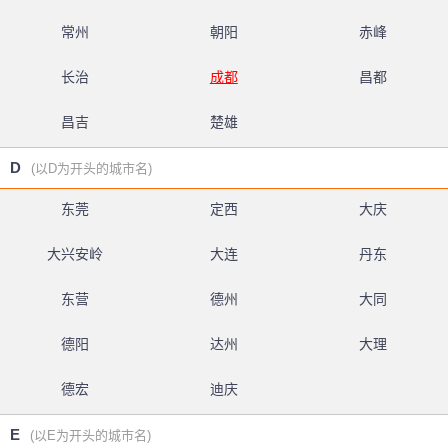
常州
朝阳
赤峰
长治
成都
昌都
昌吉
楚雄
D
(以D为开头的城市名)
东莞
定西
大庆
大兴安岭
大连
丹东
东营
德州
大同
德阳
达州
大理
德宏
迪庆
E
(以E为开头的城市名)