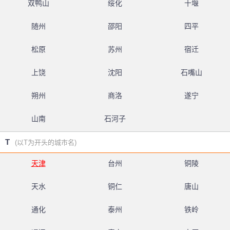
双鸭山
绥化
十堰
随州
邵阳
四平
松原
苏州
宿迁
上饶
沈阳
石嘴山
朔州
商洛
遂宁
山南
石河子
T
(以T为开头的城市名)
天津
台州
铜陵
天水
铜仁
唐山
通化
泰州
铁岭