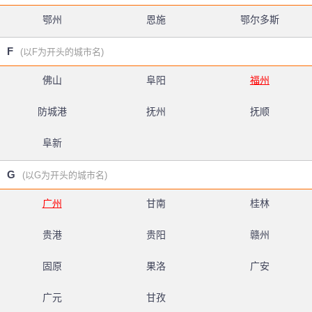
鄂州
恩施
鄂尔多斯
F
(以F为开头的城市名)
佛山
阜阳
福州
防城港
抚州
抚顺
阜新
G
(以G为开头的城市名)
广州
甘南
桂林
贵港
贵阳
赣州
固原
果洛
广安
广元
甘孜