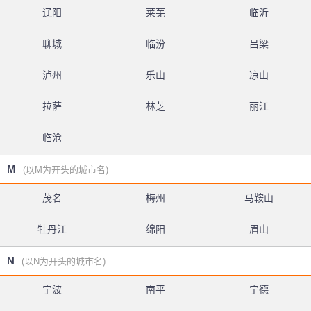
辽阳
莱芜
临沂
聊城
临汾
吕梁
泸州
乐山
凉山
拉萨
林芝
丽江
临沧
M
(以M为开头的城市名)
茂名
梅州
马鞍山
牡丹江
绵阳
眉山
N
(以N为开头的城市名)
宁波
南平
宁德