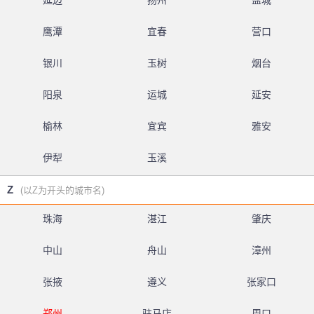
延边
扬州
盐城
鹰潭
宜春
营口
银川
玉树
烟台
阳泉
运城
延安
榆林
宜宾
雅安
伊犁
玉溪
Z
(以Z为开头的城市名)
珠海
湛江
肇庆
中山
舟山
漳州
张掖
遵义
张家口
郑州
驻马店
周口