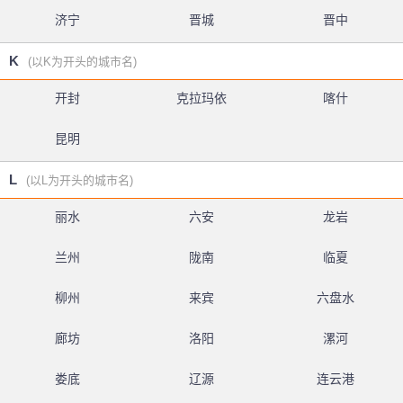
济宁
晋城
晋中
K
(以K为开头的城市名)
开封
克拉玛依
喀什
昆明
L
(以L为开头的城市名)
丽水
六安
龙岩
兰州
陇南
临夏
柳州
来宾
六盘水
廊坊
洛阳
漯河
娄底
辽源
连云港