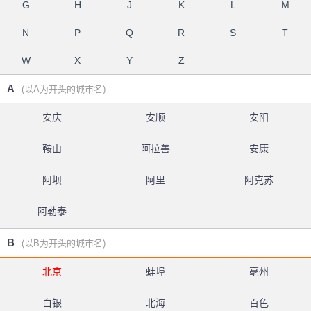
G
H
J
K
L
M
N
P
Q
R
S
T
W
X
Y
Z
A
(以A为开头的城市名)
安庆
安顺
安阳
鞍山
阿拉善
安康
阿坝
阿里
阿克苏
阿勒泰
B
(以B为开头的城市名)
北京
蚌埠
亳州
白银
北海
百色