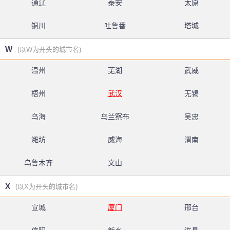
通辽
泰安
太原
铜川
吐鲁番
塔城
W
(以W为开头的城市名)
温州
芜湖
武威
梧州
武汉
无锡
乌海
乌兰察布
吴忠
潍坊
威海
渭南
乌鲁木齐
文山
X
(以X为开头的城市名)
宣城
厦门
邢台