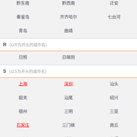
黔东南
黔西南
迁安
秦皇岛
齐齐哈尔
七台河
青岛
曲靖
R
(以R为开头的城市名)
日照
日喀则
S
(以S为开头的城市名)
上海
深圳
汕头
韶关
汕尾
绍兴
宿州
三明
三亚
石家庄
三门峡
商丘