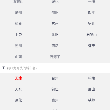
双鸭山
绥化
十堰
随州
邵阳
四平
松原
苏州
宿迁
上饶
沈阳
石嘴山
朔州
商洛
遂宁
山南
石河子
T
(以T为开头的城市名)
天津
台州
铜陵
天水
铜仁
唐山
通化
泰州
铁岭