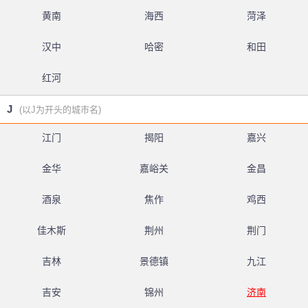
黄南
海西
菏泽
汉中
哈密
和田
红河
J
(以J为开头的城市名)
江门
揭阳
嘉兴
金华
嘉峪关
金昌
酒泉
焦作
鸡西
佳木斯
荆州
荆门
吉林
景德镇
九江
吉安
锦州
济南