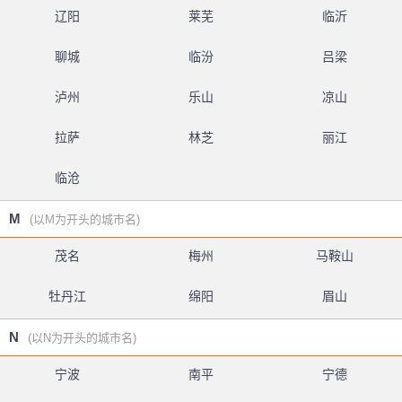
辽阳
莱芜
临沂
聊城
临汾
吕梁
泸州
乐山
凉山
拉萨
林芝
丽江
临沧
M
(以M为开头的城市名)
茂名
梅州
马鞍山
牡丹江
绵阳
眉山
N
(以N为开头的城市名)
宁波
南平
宁德