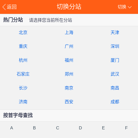
切换分站
返回
切换
热门分站
请选择您当前所在分站
北京
上海
天津
重庆
广州
深圳
杭州
福州
厦门
石家庄
郑州
武汉
长沙
南京
南昌
济南
西安
成都
按首字母查找
A
B
C
D
E
F