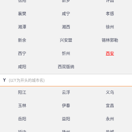
信阳
新乡
许昌
襄樊
咸宁
孝感
湘潭
湘西
徐州
新余
兴安盟
锡林郭勒
西宁
忻州
西安
咸阳
西双版纳
Y
(以Y为开头的城市名)
阳江
云浮
义乌
玉林
伊春
宜昌
岳阳
益阳
永州