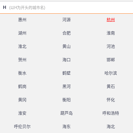
H
(以H为开头的城市名)
惠州
河源
杭州
湖州
合肥
淮南
淮北
黄山
河池
贺州
海口
邯郸
衡水
鹤壁
哈尔滨
鹤岗
黑河
黄石
黄冈
衡阳
怀化
淮安
葫芦岛
呼和浩特
呼伦贝尔
海东
海北