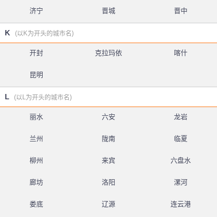
济宁
晋城
晋中
K
(以K为开头的城市名)
开封
克拉玛依
喀什
昆明
L
(以L为开头的城市名)
丽水
六安
龙岩
兰州
陇南
临夏
柳州
来宾
六盘水
廊坊
洛阳
漯河
娄底
辽源
连云港