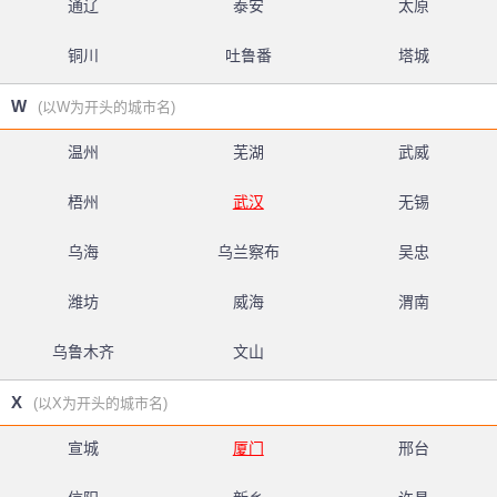
通辽
泰安
太原
铜川
吐鲁番
塔城
W
(以W为开头的城市名)
温州
芜湖
武威
梧州
武汉
无锡
乌海
乌兰察布
吴忠
潍坊
威海
渭南
乌鲁木齐
文山
X
(以X为开头的城市名)
宣城
厦门
邢台