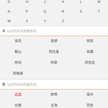
G
H
J
K
L
M
N
P
Q
R
S
T
W
X
Y
Z
A
(以A为开头的城市名)
安庆
安顺
安阳
鞍山
阿拉善
安康
阿坝
阿里
阿克苏
阿勒泰
B
(以B为开头的城市名)
北京
蚌埠
亳州
白银
北海
百色