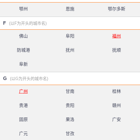
鄂州
恩施
鄂尔多斯
F
(以F为开头的城市名)
佛山
阜阳
福州
防城港
抚州
抚顺
阜新
G
(以G为开头的城市名)
广州
甘南
桂林
贵港
贵阳
赣州
固原
果洛
广安
广元
甘孜