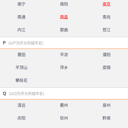
南宁
南阳
南京
南通
南昌
南充
内江
那曲
怒江
P
(以P为开头的城市名)
莆田
平凉
濮阳
平顶山
萍乡
盘锦
攀枝花
Q
(以Q为开头的城市名)
清远
衢州
泉州
庆阳
钦州
黔南