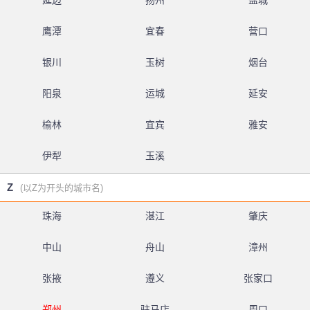
延边
扬州
盐城
鹰潭
宜春
营口
银川
玉树
烟台
阳泉
运城
延安
榆林
宜宾
雅安
伊犁
玉溪
Z
(以Z为开头的城市名)
珠海
湛江
肇庆
中山
舟山
漳州
张掖
遵义
张家口
郑州
驻马店
周口