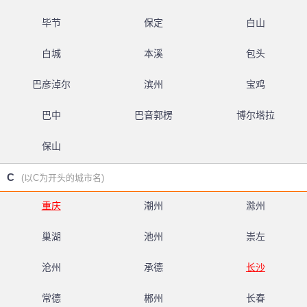
毕节
保定
白山
白城
本溪
包头
巴彦淖尔
滨州
宝鸡
巴中
巴音郭楞
博尔塔拉
保山
C
(以C为开头的城市名)
重庆
潮州
滁州
巢湖
池州
崇左
沧州
承德
长沙
常德
郴州
长春