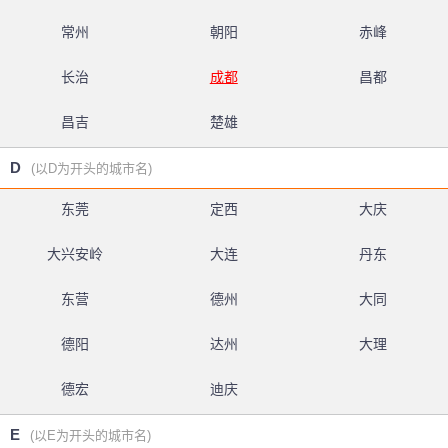
常州
朝阳
赤峰
长治
成都
昌都
昌吉
楚雄
D
(以D为开头的城市名)
东莞
定西
大庆
大兴安岭
大连
丹东
东营
德州
大同
德阳
达州
大理
德宏
迪庆
E
(以E为开头的城市名)