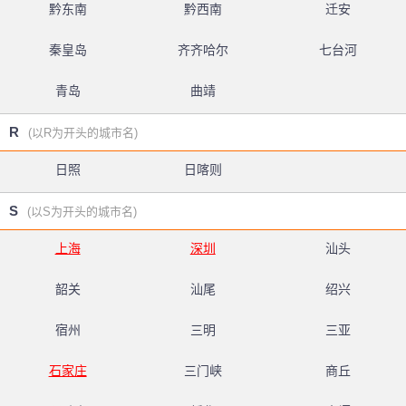
黔东南
黔西南
迁安
秦皇岛
齐齐哈尔
七台河
青岛
曲靖
R
(以R为开头的城市名)
日照
日喀则
S
(以S为开头的城市名)
上海
深圳
汕头
韶关
汕尾
绍兴
宿州
三明
三亚
石家庄
三门峡
商丘