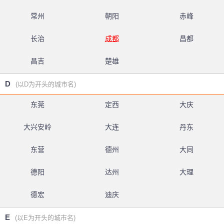
常州
朝阳
赤峰
长治
成都
昌都
昌吉
楚雄
D
(以D为开头的城市名)
东莞
定西
大庆
大兴安岭
大连
丹东
东营
德州
大同
德阳
达州
大理
德宏
迪庆
E
(以E为开头的城市名)