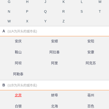
G
H
J
K
L
M
N
P
Q
R
S
T
W
X
Y
Z
A
(以A为开头的城市名)
安庆
安顺
安阳
鞍山
阿拉善
安康
阿坝
阿里
阿克苏
阿勒泰
B
(以B为开头的城市名)
北京
蚌埠
亳州
白银
北海
百色