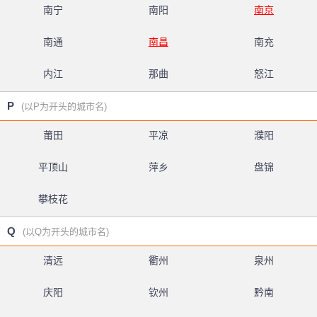
南宁
南阳
南京
南通
南昌
南充
内江
那曲
怒江
P
(以P为开头的城市名)
莆田
平凉
濮阳
平顶山
萍乡
盘锦
攀枝花
Q
(以Q为开头的城市名)
清远
衢州
泉州
庆阳
钦州
黔南