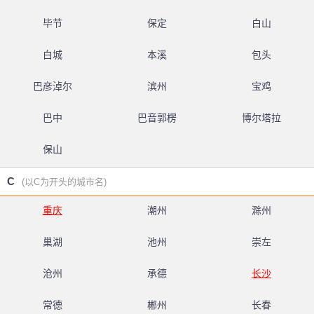
毕节
保定
白山
白城
本溪
包头
巴彦淖尔
滨州
宝鸡
巴中
巴音郭楞
博尔塔拉
保山
C
(以C为开头的城市名)
重庆
潮州
滁州
巢湖
池州
崇左
沧州
承德
长沙
常德
郴州
长春