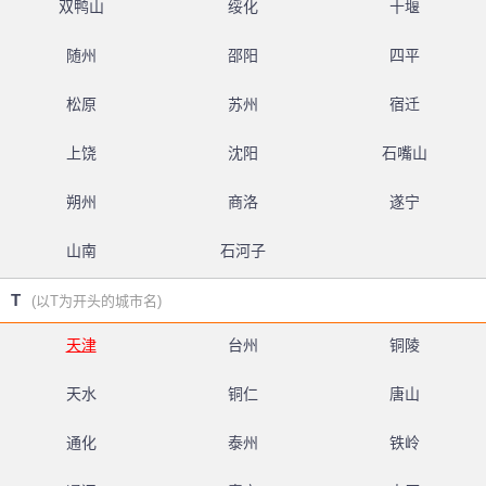
双鸭山
绥化
十堰
随州
邵阳
四平
松原
苏州
宿迁
上饶
沈阳
石嘴山
朔州
商洛
遂宁
山南
石河子
T
(以T为开头的城市名)
天津
台州
铜陵
天水
铜仁
唐山
通化
泰州
铁岭