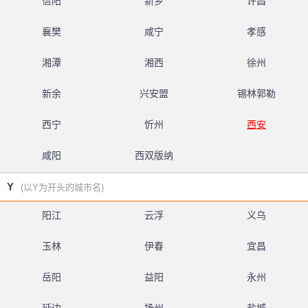
信阳
新乡
许昌
襄樊
咸宁
孝感
湘潭
湘西
徐州
新余
兴安盟
锡林郭勒
西宁
忻州
西安
咸阳
西双版纳
Y
(以Y为开头的城市名)
阳江
云浮
义乌
玉林
伊春
宜昌
岳阳
益阳
永州