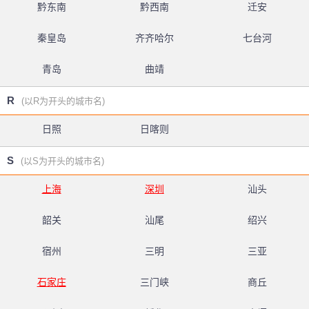
黔东南
黔西南
迁安
秦皇岛
齐齐哈尔
七台河
青岛
曲靖
R
(以R为开头的城市名)
日照
日喀则
S
(以S为开头的城市名)
上海
深圳
汕头
韶关
汕尾
绍兴
宿州
三明
三亚
石家庄
三门峡
商丘