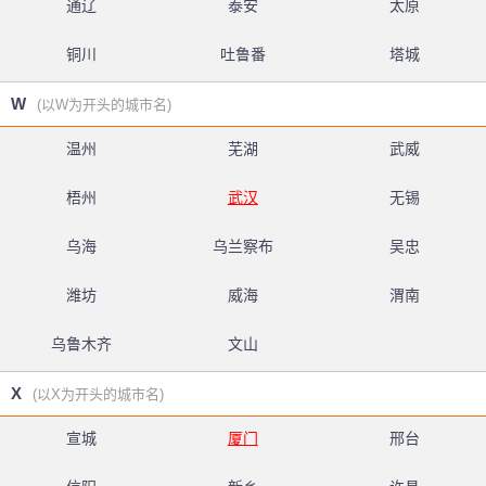
通辽
泰安
太原
铜川
吐鲁番
塔城
W
(以W为开头的城市名)
温州
芜湖
武威
梧州
武汉
无锡
乌海
乌兰察布
吴忠
潍坊
威海
渭南
乌鲁木齐
文山
X
(以X为开头的城市名)
宣城
厦门
邢台