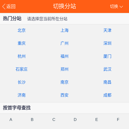
切换分站
返回
切换
热门分站
请选择您当前所在分站
北京
上海
天津
重庆
广州
深圳
杭州
福州
厦门
石家庄
郑州
武汉
长沙
南京
南昌
济南
西安
成都
按首字母查找
A
B
C
D
E
F