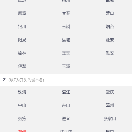
延边
扬州
盐城
鹰潭
宜春
营口
银川
玉树
烟台
阳泉
运城
延安
榆林
宜宾
雅安
伊犁
玉溪
Z
(以Z为开头的城市名)
珠海
湛江
肇庆
中山
舟山
漳州
张掖
遵义
张家口
郑州
驻马店
周口