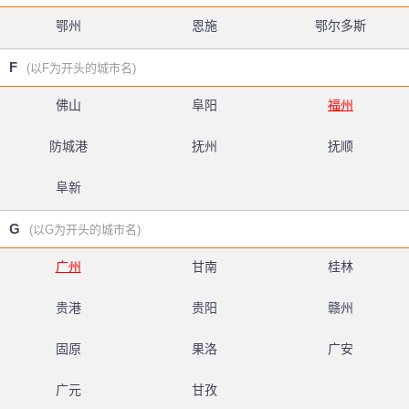
鄂州
恩施
鄂尔多斯
F
(以F为开头的城市名)
佛山
阜阳
福州
防城港
抚州
抚顺
阜新
G
(以G为开头的城市名)
广州
甘南
桂林
贵港
贵阳
赣州
固原
果洛
广安
广元
甘孜