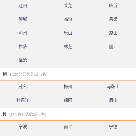
辽阳
莱芜
临沂
聊城
临汾
吕梁
泸州
乐山
凉山
拉萨
林芝
丽江
临沧
M
(以M为开头的城市名)
茂名
梅州
马鞍山
牡丹江
绵阳
眉山
N
(以N为开头的城市名)
宁波
南平
宁德