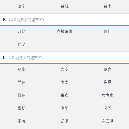
济宁
晋城
晋中
K
(以K为开头的城市名)
开封
克拉玛依
喀什
昆明
L
(以L为开头的城市名)
丽水
六安
龙岩
兰州
陇南
临夏
柳州
来宾
六盘水
廊坊
洛阳
漯河
娄底
辽源
连云港