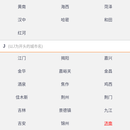
黄南
海西
菏泽
汉中
哈密
和田
红河
J
(以J为开头的城市名)
江门
揭阳
嘉兴
金华
嘉峪关
金昌
酒泉
焦作
鸡西
佳木斯
荆州
荆门
吉林
景德镇
九江
吉安
锦州
济南