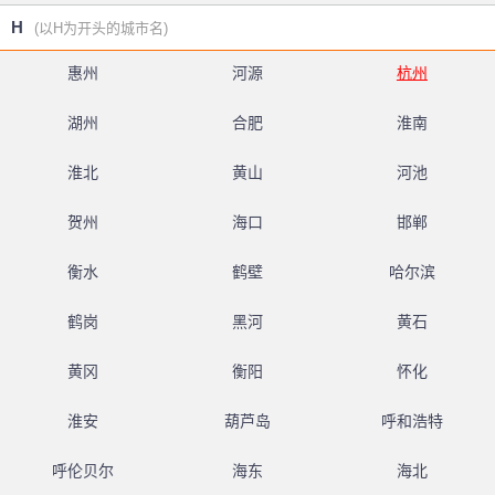
H
(以H为开头的城市名)
惠州
河源
杭州
湖州
合肥
淮南
淮北
黄山
河池
贺州
海口
邯郸
衡水
鹤壁
哈尔滨
鹤岗
黑河
黄石
黄冈
衡阳
怀化
淮安
葫芦岛
呼和浩特
呼伦贝尔
海东
海北