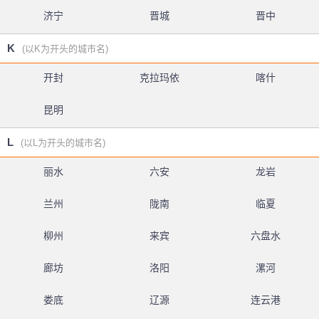
济宁
晋城
晋中
K
(以K为开头的城市名)
开封
克拉玛依
喀什
昆明
L
(以L为开头的城市名)
丽水
六安
龙岩
兰州
陇南
临夏
柳州
来宾
六盘水
廊坊
洛阳
漯河
娄底
辽源
连云港