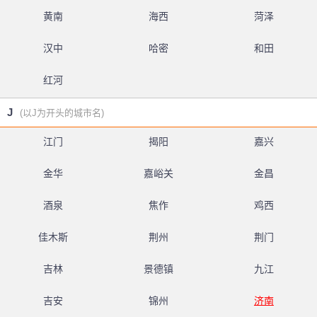
黄南
海西
菏泽
汉中
哈密
和田
红河
J
(以J为开头的城市名)
江门
揭阳
嘉兴
金华
嘉峪关
金昌
酒泉
焦作
鸡西
佳木斯
荆州
荆门
吉林
景德镇
九江
吉安
锦州
济南