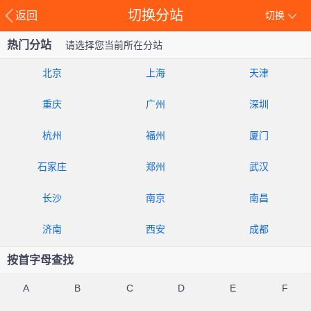
切换分站
返回
切换
热门分站
请选择您当前所在分站
北京
上海
天津
重庆
广州
深圳
杭州
福州
厦门
石家庄
郑州
武汉
长沙
南京
南昌
济南
西安
成都
按首字母查找
A
B
C
D
E
F