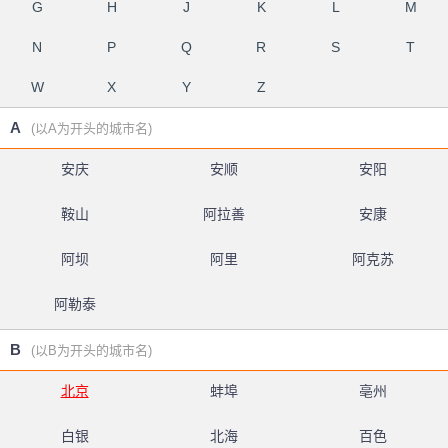
G
H
J
K
L
M
N
P
Q
R
S
T
W
X
Y
Z
A
(以A为开头的城市名)
安庆
安顺
安阳
鞍山
阿拉善
安康
阿坝
阿里
阿克苏
阿勒泰
B
(以B为开头的城市名)
北京
蚌埠
亳州
白银
北海
百色