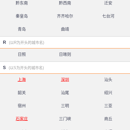
黔东南
黔西南
迁安
秦皇岛
齐齐哈尔
七台河
青岛
曲靖
R
(以R为开头的城市名)
日照
日喀则
S
(以S为开头的城市名)
上海
深圳
汕头
韶关
汕尾
绍兴
宿州
三明
三亚
石家庄
三门峡
商丘