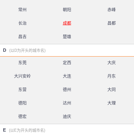
常州
朝阳
赤峰
长治
成都
昌都
昌吉
楚雄
D
(以D为开头的城市名)
东莞
定西
大庆
大兴安岭
大连
丹东
东营
德州
大同
德阳
达州
大理
德宏
迪庆
E
(以E为开头的城市名)