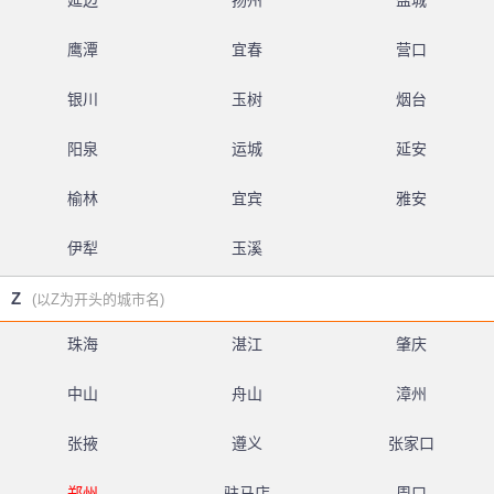
延边
扬州
盐城
鹰潭
宜春
营口
银川
玉树
烟台
阳泉
运城
延安
榆林
宜宾
雅安
伊犁
玉溪
Z
(以Z为开头的城市名)
珠海
湛江
肇庆
中山
舟山
漳州
张掖
遵义
张家口
郑州
驻马店
周口