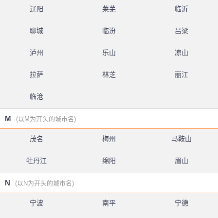
辽阳
莱芜
临沂
聊城
临汾
吕梁
泸州
乐山
凉山
拉萨
林芝
丽江
临沧
M
(以M为开头的城市名)
茂名
梅州
马鞍山
牡丹江
绵阳
眉山
N
(以N为开头的城市名)
宁波
南平
宁德