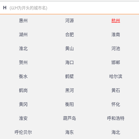
H
(以H为开头的城市名)
惠州
河源
杭州
湖州
合肥
淮南
淮北
黄山
河池
贺州
海口
邯郸
衡水
鹤壁
哈尔滨
鹤岗
黑河
黄石
黄冈
衡阳
怀化
淮安
葫芦岛
呼和浩特
呼伦贝尔
海东
海北