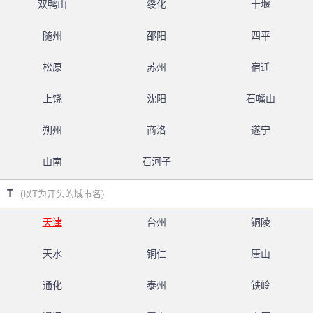
双鸭山
绥化
十堰
随州
邵阳
四平
松原
苏州
宿迁
上饶
沈阳
石嘴山
朔州
商洛
遂宁
山南
石河子
T
(以T为开头的城市名)
天津
台州
铜陵
天水
铜仁
唐山
通化
泰州
铁岭