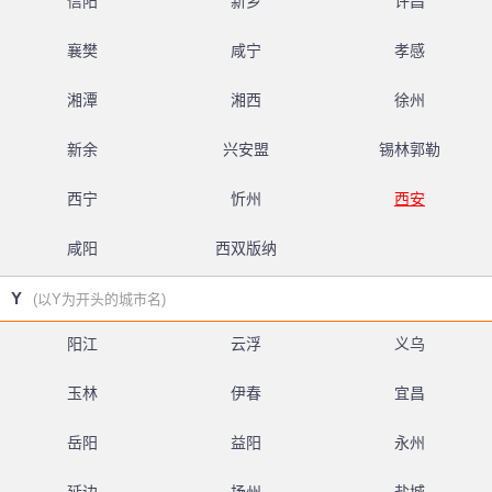
信阳
新乡
许昌
襄樊
咸宁
孝感
湘潭
湘西
徐州
新余
兴安盟
锡林郭勒
西宁
忻州
西安
咸阳
西双版纳
Y
(以Y为开头的城市名)
阳江
云浮
义乌
玉林
伊春
宜昌
岳阳
益阳
永州