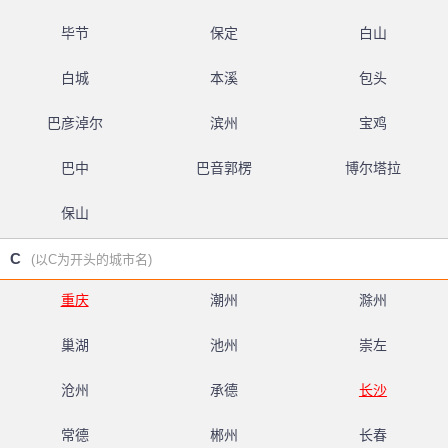
毕节
保定
白山
白城
本溪
包头
巴彦淖尔
滨州
宝鸡
巴中
巴音郭楞
博尔塔拉
保山
C
(以C为开头的城市名)
重庆
潮州
滁州
巢湖
池州
崇左
沧州
承德
长沙
常德
郴州
长春