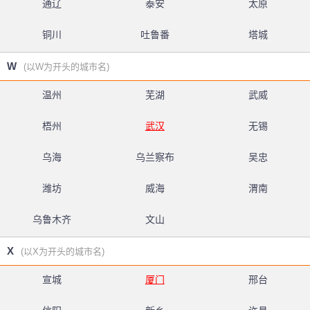
通辽
泰安
太原
铜川
吐鲁番
塔城
W
(以W为开头的城市名)
温州
芜湖
武威
梧州
武汉
无锡
乌海
乌兰察布
吴忠
潍坊
威海
渭南
乌鲁木齐
文山
X
(以X为开头的城市名)
宣城
厦门
邢台