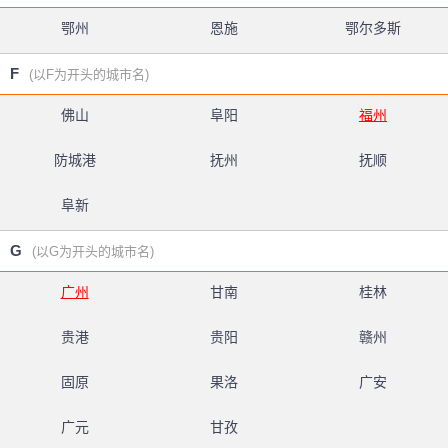
鄂州
恩施
鄂尔多斯
F
(以F为开头的城市名)
佛山
阜阳
福州
防城港
抚州
抚顺
阜新
G
(以G为开头的城市名)
广州
甘南
桂林
贵港
贵阳
赣州
固原
果洛
广安
广元
甘孜