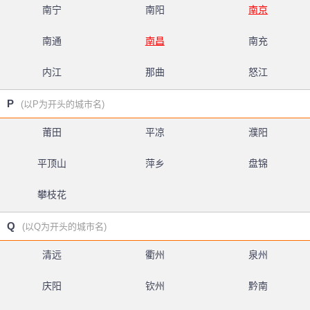
南宁
南阳
南京
南通
南昌
南充
内江
那曲
怒江
P
(以P为开头的城市名)
莆田
平凉
濮阳
平顶山
萍乡
盘锦
攀枝花
Q
(以Q为开头的城市名)
清远
衢州
泉州
庆阳
钦州
黔南