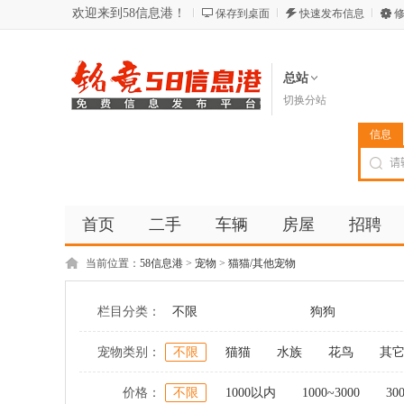
欢迎来到58信息港！
保存到桌面
快速发布信息
修
总站
切换分站
信息
首页
二手
车辆
房屋
招聘
当前位置：
58信息港
>
宠物
>
猫猫/其他宠物
栏目分类：
不限
狗狗
宠物类别：
不限
猫猫
水族
花鸟
其
价格：
不限
1000以内
1000~3000
30