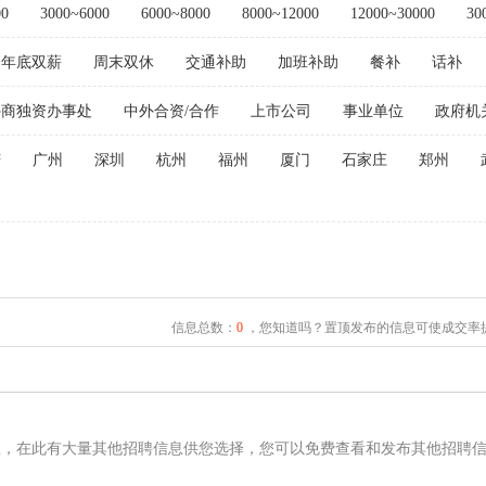
00
3000~6000
6000~8000
8000~12000
12000~30000
30
年底双薪
周末双休
交通补助
加班补助
餐补
话补
外商独资办事处
中外合资/合作
上市公司
事业单位
政府机
庆
广州
深圳
杭州
福州
厦门
石家庄
郑州
信息总数：
0
，您知道吗？置顶发布的信息可使成交率提
息，在此有大量其他招聘信息供您选择，您可以免费查看和发布其他招聘