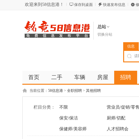
欢迎来到58信息港！
保存到桌面
快速发布信息
修
总站
切换分站
信息
首页
二手
车辆
房屋
招聘
当前位置：
58信息港
>
全职招聘
>
其他招聘
栏目分类：
不限
营业员/促销/零
保安/保洁
厨师/切配
保健师/美容师
人才招聘会