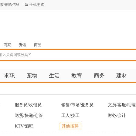
改/删除信息
手机浏览
商家
资讯
商品
求职
宠物
生活
教育
商务
建材
售
服务员/收银员
销售/市场/业务员
文员/客服/助理
送货/快递/仓管
工人/技工
财务/会计
KTV/酒吧
其他招聘