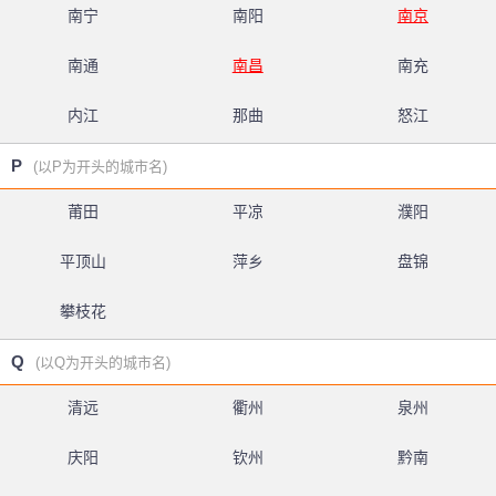
南宁
南阳
南京
南通
南昌
南充
内江
那曲
怒江
P
(以P为开头的城市名)
莆田
平凉
濮阳
平顶山
萍乡
盘锦
攀枝花
Q
(以Q为开头的城市名)
清远
衢州
泉州
庆阳
钦州
黔南