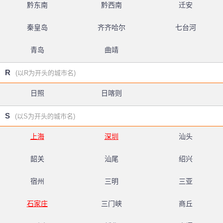
黔东南
黔西南
迁安
秦皇岛
齐齐哈尔
七台河
青岛
曲靖
R
(以R为开头的城市名)
日照
日喀则
S
(以S为开头的城市名)
上海
深圳
汕头
韶关
汕尾
绍兴
宿州
三明
三亚
石家庄
三门峡
商丘