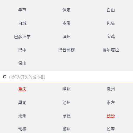
毕节
保定
白山
白城
本溪
包头
巴彦淖尔
滨州
宝鸡
巴中
巴音郭楞
博尔塔拉
保山
C
(以C为开头的城市名)
重庆
潮州
滁州
巢湖
池州
崇左
沧州
承德
长沙
常德
郴州
长春