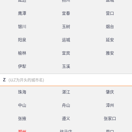
延边
扬州
盐城
鹰潭
宜春
营口
银川
玉树
烟台
阳泉
运城
延安
榆林
宜宾
雅安
伊犁
玉溪
Z
(以Z为开头的城市名)
珠海
湛江
肇庆
中山
舟山
漳州
张掖
遵义
张家口
郑州
驻马店
周口