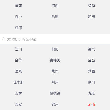
黄南
海西
菏泽
汉中
哈密
和田
红河
J
(以J为开头的城市名)
江门
揭阳
嘉兴
金华
嘉峪关
金昌
酒泉
焦作
鸡西
佳木斯
荆州
荆门
吉林
景德镇
九江
吉安
锦州
济南