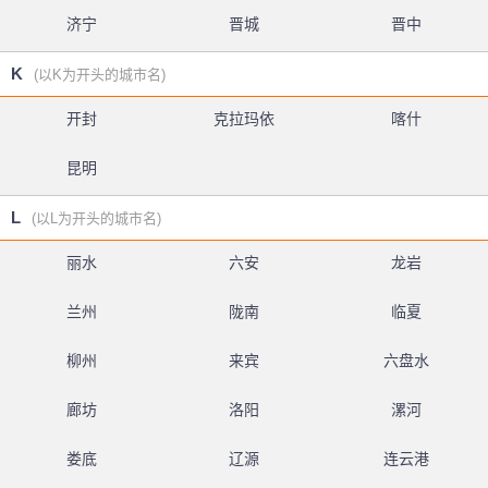
济宁
晋城
晋中
K
(以K为开头的城市名)
开封
克拉玛依
喀什
昆明
L
(以L为开头的城市名)
丽水
六安
龙岩
兰州
陇南
临夏
柳州
来宾
六盘水
廊坊
洛阳
漯河
娄底
辽源
连云港