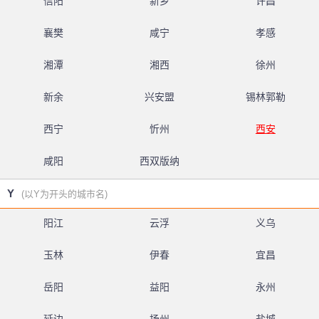
信阳
新乡
许昌
襄樊
咸宁
孝感
湘潭
湘西
徐州
新余
兴安盟
锡林郭勒
西宁
忻州
西安
咸阳
西双版纳
Y
(以Y为开头的城市名)
阳江
云浮
义乌
玉林
伊春
宜昌
岳阳
益阳
永州