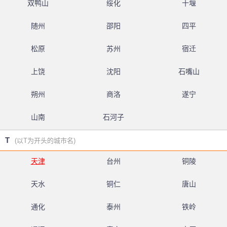
双鸭山
绥化
十堰
随州
邵阳
四平
松原
苏州
宿迁
上饶
沈阳
石嘴山
朔州
商洛
遂宁
山南
石河子
T
(以T为开头的城市名)
天津
台州
铜陵
天水
铜仁
唐山
通化
泰州
铁岭