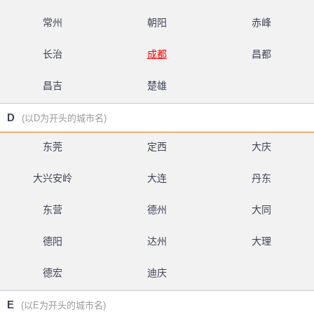
常州
朝阳
赤峰
长治
成都
昌都
昌吉
楚雄
D
(以D为开头的城市名)
东莞
定西
大庆
大兴安岭
大连
丹东
东营
德州
大同
德阳
达州
大理
德宏
迪庆
E
(以E为开头的城市名)