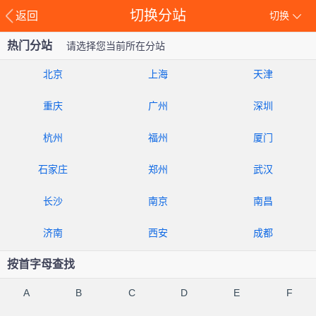
切换分站
返回
切换
热门分站
请选择您当前所在分站
北京
上海
天津
重庆
广州
深圳
杭州
福州
厦门
石家庄
郑州
武汉
长沙
南京
南昌
济南
西安
成都
按首字母查找
A
B
C
D
E
F