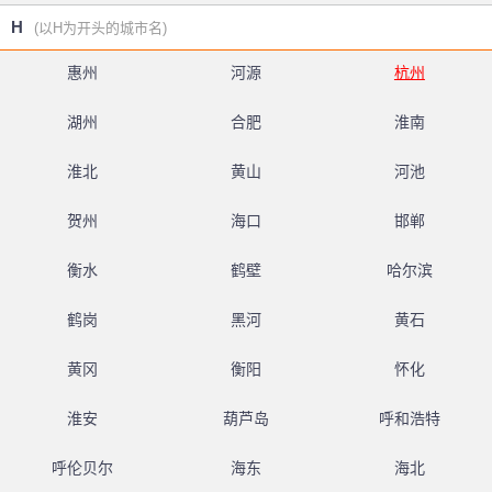
H
(以H为开头的城市名)
惠州
河源
杭州
湖州
合肥
淮南
淮北
黄山
河池
贺州
海口
邯郸
衡水
鹤壁
哈尔滨
鹤岗
黑河
黄石
黄冈
衡阳
怀化
淮安
葫芦岛
呼和浩特
呼伦贝尔
海东
海北