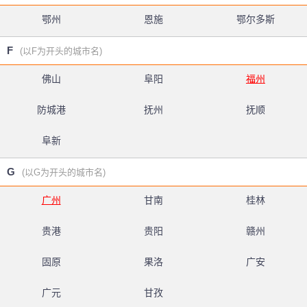
鄂州
恩施
鄂尔多斯
F
(以F为开头的城市名)
佛山
阜阳
福州
防城港
抚州
抚顺
阜新
G
(以G为开头的城市名)
广州
甘南
桂林
贵港
贵阳
赣州
固原
果洛
广安
广元
甘孜