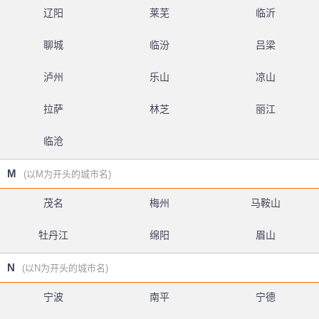
辽阳
莱芜
临沂
聊城
临汾
吕梁
泸州
乐山
凉山
拉萨
林芝
丽江
临沧
M
(以M为开头的城市名)
茂名
梅州
马鞍山
牡丹江
绵阳
眉山
N
(以N为开头的城市名)
宁波
南平
宁德