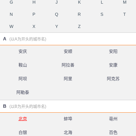
G
H
J
K
L
M
N
P
Q
R
S
T
W
X
Y
Z
A
(以A为开头的城市名)
安庆
安顺
安阳
鞍山
阿拉善
安康
阿坝
阿里
阿克苏
阿勒泰
B
(以B为开头的城市名)
北京
蚌埠
亳州
白银
北海
百色