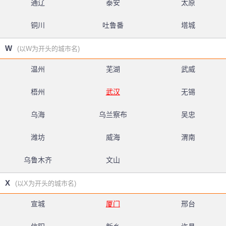
通辽
泰安
太原
铜川
吐鲁番
塔城
W
(以W为开头的城市名)
温州
芜湖
武威
梧州
武汉
无锡
乌海
乌兰察布
吴忠
潍坊
威海
渭南
乌鲁木齐
文山
X
(以X为开头的城市名)
宣城
厦门
邢台