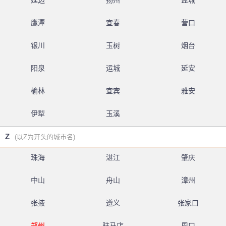
延边
扬州
盐城
鹰潭
宜春
营口
银川
玉树
烟台
阳泉
运城
延安
榆林
宜宾
雅安
伊犁
玉溪
Z
(以Z为开头的城市名)
珠海
湛江
肇庆
中山
舟山
漳州
张掖
遵义
张家口
郑州
驻马店
周口