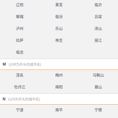
辽阳
莱芜
临沂
聊城
临汾
吕梁
泸州
乐山
凉山
拉萨
林芝
丽江
临沧
M
(以M为开头的城市名)
茂名
梅州
马鞍山
牡丹江
绵阳
眉山
N
(以N为开头的城市名)
宁波
南平
宁德