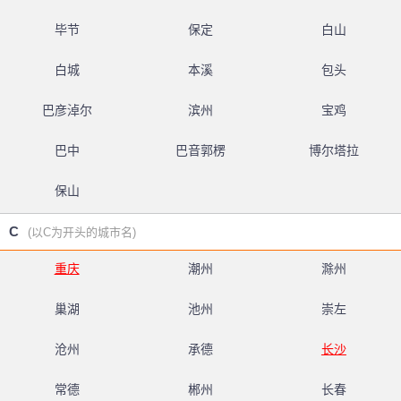
毕节
保定
白山
白城
本溪
包头
巴彦淖尔
滨州
宝鸡
巴中
巴音郭楞
博尔塔拉
保山
C
(以C为开头的城市名)
重庆
潮州
滁州
巢湖
池州
崇左
沧州
承德
长沙
常德
郴州
长春