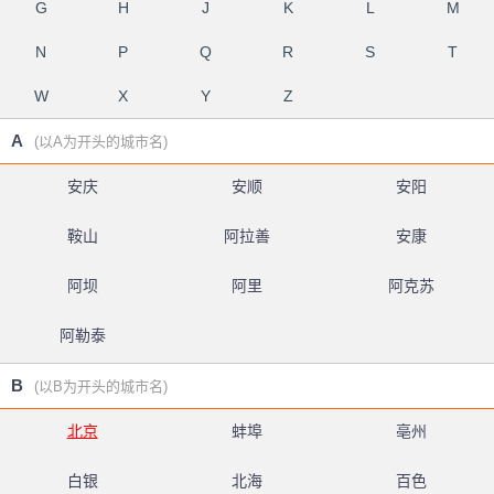
G
H
J
K
L
M
N
P
Q
R
S
T
W
X
Y
Z
A
(以A为开头的城市名)
安庆
安顺
安阳
鞍山
阿拉善
安康
阿坝
阿里
阿克苏
阿勒泰
B
(以B为开头的城市名)
北京
蚌埠
亳州
白银
北海
百色