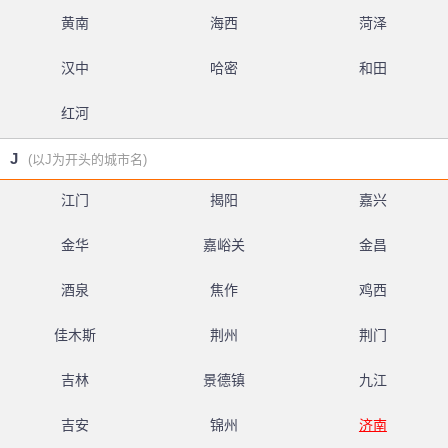
黄南
海西
菏泽
汉中
哈密
和田
红河
J
(以J为开头的城市名)
江门
揭阳
嘉兴
金华
嘉峪关
金昌
酒泉
焦作
鸡西
佳木斯
荆州
荆门
吉林
景德镇
九江
吉安
锦州
济南