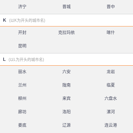
济宁
晋城
晋中
K
(以K为开头的城市名)
开封
克拉玛依
喀什
昆明
L
(以L为开头的城市名)
丽水
六安
龙岩
兰州
陇南
临夏
柳州
来宾
六盘水
廊坊
洛阳
漯河
娄底
辽源
连云港