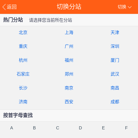
切换分站
返回
切换
热门分站
请选择您当前所在分站
北京
上海
天津
重庆
广州
深圳
杭州
福州
厦门
石家庄
郑州
武汉
长沙
南京
南昌
济南
西安
成都
按首字母查找
A
B
C
D
E
F