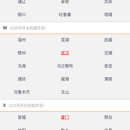
通辽
泰安
太原
铜川
吐鲁番
塔城
W
(以W为开头的城市名)
温州
芜湖
武威
梧州
武汉
无锡
乌海
乌兰察布
吴忠
潍坊
威海
渭南
乌鲁木齐
文山
X
(以X为开头的城市名)
宣城
厦门
邢台