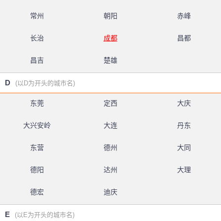
常州
朝阳
赤峰
长治
成都
昌都
昌吉
楚雄
D
(以D为开头的城市名)
东莞
定西
大庆
大兴安岭
大连
丹东
东营
德州
大同
德阳
达州
大理
德宏
迪庆
E
(以E为开头的城市名)