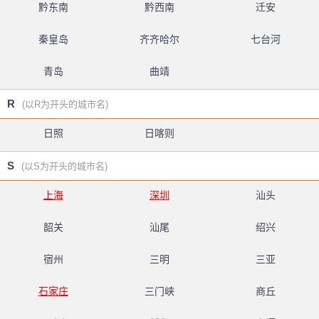
黔东南
黔西南
迁安
秦皇岛
齐齐哈尔
七台河
青岛
曲靖
R
(以R为开头的城市名)
日照
日喀则
S
(以S为开头的城市名)
上海
深圳
汕头
韶关
汕尾
绍兴
宿州
三明
三亚
石家庄
三门峡
商丘