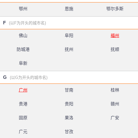
鄂州
恩施
鄂尔多斯
F
(以F为开头的城市名)
佛山
阜阳
福州
防城港
抚州
抚顺
阜新
G
(以G为开头的城市名)
广州
甘南
桂林
贵港
贵阳
赣州
固原
果洛
广安
广元
甘孜