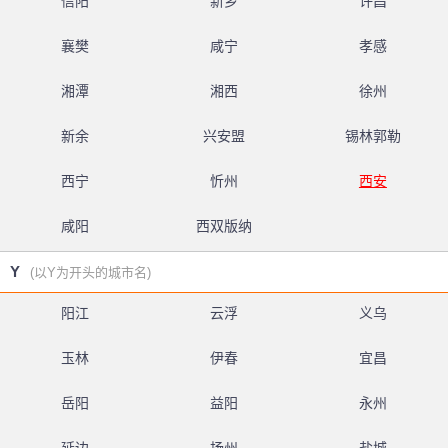
信阳
新乡
许昌
襄樊
咸宁
孝感
湘潭
湘西
徐州
新余
兴安盟
锡林郭勒
西宁
忻州
西安
咸阳
西双版纳
Y
(以Y为开头的城市名)
阳江
云浮
义乌
玉林
伊春
宜昌
岳阳
益阳
永州