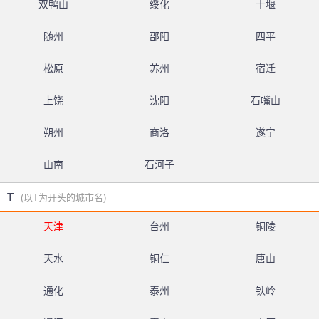
双鸭山
绥化
十堰
随州
邵阳
四平
松原
苏州
宿迁
上饶
沈阳
石嘴山
朔州
商洛
遂宁
山南
石河子
T
(以T为开头的城市名)
天津
台州
铜陵
天水
铜仁
唐山
通化
泰州
铁岭