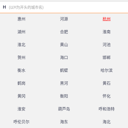
H
(以H为开头的城市名)
惠州
河源
杭州
湖州
合肥
淮南
淮北
黄山
河池
贺州
海口
邯郸
衡水
鹤壁
哈尔滨
鹤岗
黑河
黄石
黄冈
衡阳
怀化
淮安
葫芦岛
呼和浩特
呼伦贝尔
海东
海北