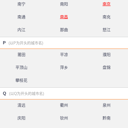
南宁
南阳
南京
南通
南昌
南充
内江
那曲
怒江
P
(以P为开头的城市名)
莆田
平凉
濮阳
平顶山
萍乡
盘锦
攀枝花
Q
(以Q为开头的城市名)
清远
衢州
泉州
庆阳
钦州
黔南