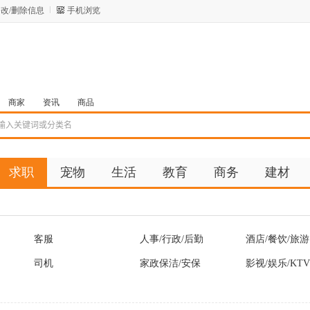
改/删除信息
手机浏览
商家
资讯
商品
求职
宠物
生活
教育
商务
建材
客服
人事/行政/后勤
酒店/餐饮/旅游
司机
家政保洁/安保
影视/娱乐/KTV