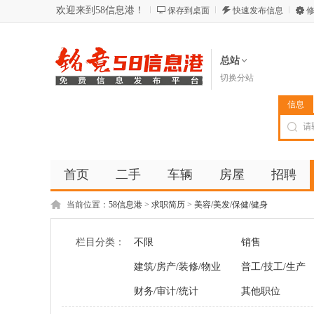
欢迎来到58信息港！
保存到桌面
快速发布信息
修
总站
切换分站
信息
首页
二手
车辆
房屋
招聘
当前位置：
58信息港
>
求职简历
>
美容/美发/保健/健身
栏目分类：
不限
销售
建筑/房产/装修/物业
普工/技工/生产
财务/审计/统计
其他职位