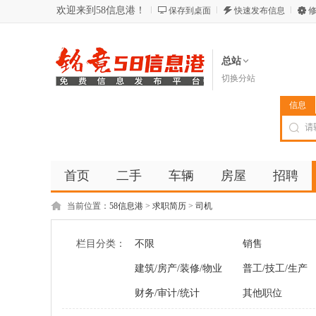
欢迎来到58信息港！
保存到桌面
快速发布信息
修
总站
切换分站
信息
首页
二手
车辆
房屋
招聘
当前位置：
58信息港
>
求职简历
>
司机
栏目分类：
不限
销售
建筑/房产/装修/物业
普工/技工/生产
财务/审计/统计
其他职位