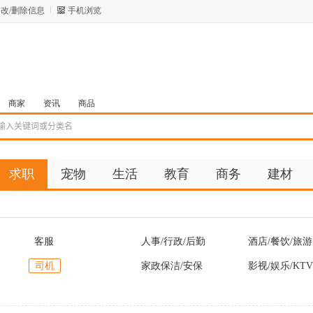
改/删除信息
手机浏览
商家
资讯
商品
求职
宠物
生活
教育
商务
建材
客服
人事/行政/后勤
酒店/餐饮/旅游
司机
家政保洁/安保
影视/娱乐/KTV