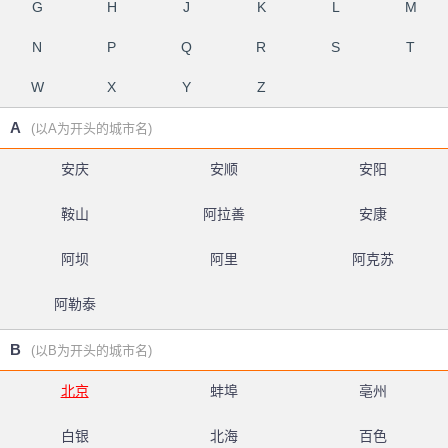
G
H
J
K
L
M
N
P
Q
R
S
T
W
X
Y
Z
A
(以A为开头的城市名)
安庆
安顺
安阳
鞍山
阿拉善
安康
阿坝
阿里
阿克苏
阿勒泰
B
(以B为开头的城市名)
北京
蚌埠
亳州
白银
北海
百色