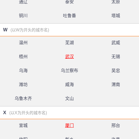
通辽
泰安
太原
铜川
吐鲁番
塔城
W
(以W为开头的城市名)
温州
芜湖
武威
梧州
武汉
无锡
乌海
乌兰察布
吴忠
潍坊
威海
渭南
乌鲁木齐
文山
X
(以X为开头的城市名)
宣城
厦门
邢台