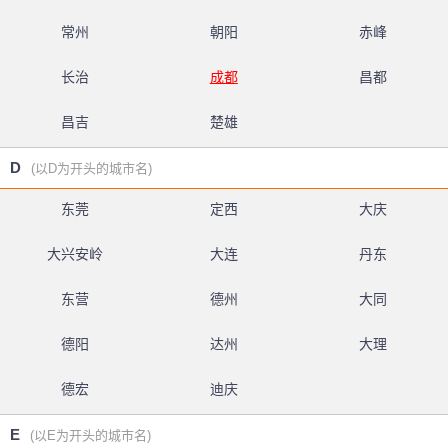
常州
朝阳
赤峰
长治
成都
昌都
昌吉
楚雄
D
(以D为开头的城市名)
东莞
定西
大庆
大兴安岭
大连
丹东
东营
德州
大同
德阳
达州
大理
德宏
迪庆
E
(以E为开头的城市名)