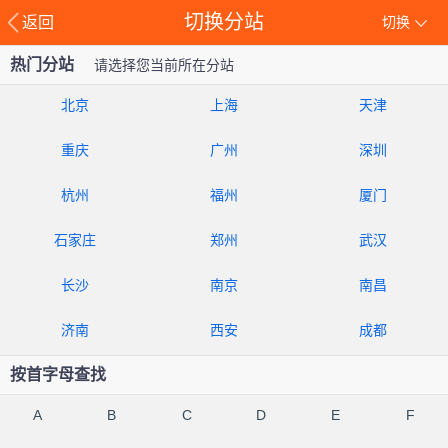
切换分站
返回
切换
热门分站
请选择您当前所在分站
北京
上海
天津
重庆
广州
深圳
杭州
福州
厦门
石家庄
郑州
武汉
长沙
南京
南昌
济南
西安
成都
按首字母查找
A
B
C
D
E
F