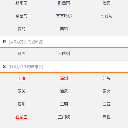
黔东南
黔西南
迁安
秦皇岛
齐齐哈尔
七台河
青岛
曲靖
R
(以R为开头的城市名)
日照
日喀则
S
(以S为开头的城市名)
上海
深圳
汕头
韶关
汕尾
绍兴
宿州
三明
三亚
石家庄
三门峡
商丘