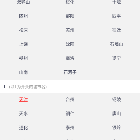
双鸭山
绥化
十堰
随州
邵阳
四平
松原
苏州
宿迁
上饶
沈阳
石嘴山
朔州
商洛
遂宁
山南
石河子
T
(以T为开头的城市名)
天津
台州
铜陵
天水
铜仁
唐山
通化
泰州
铁岭