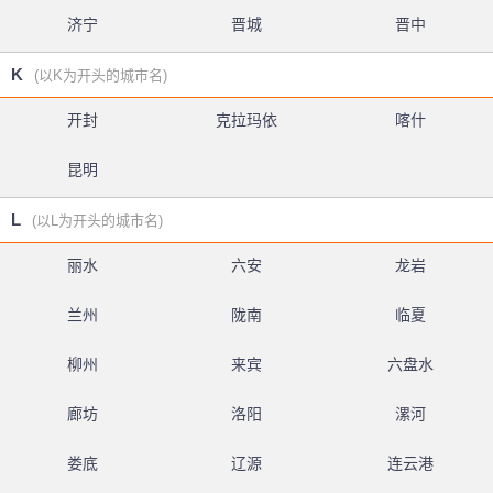
济宁
晋城
晋中
K
(以K为开头的城市名)
开封
克拉玛依
喀什
昆明
L
(以L为开头的城市名)
丽水
六安
龙岩
兰州
陇南
临夏
柳州
来宾
六盘水
廊坊
洛阳
漯河
娄底
辽源
连云港