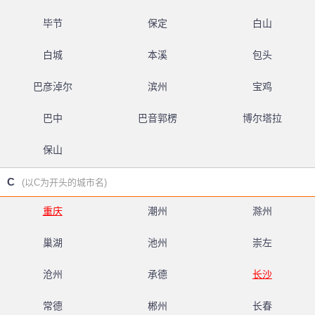
毕节
保定
白山
白城
本溪
包头
巴彦淖尔
滨州
宝鸡
巴中
巴音郭楞
博尔塔拉
保山
C
(以C为开头的城市名)
重庆
潮州
滁州
巢湖
池州
崇左
沧州
承德
长沙
常德
郴州
长春