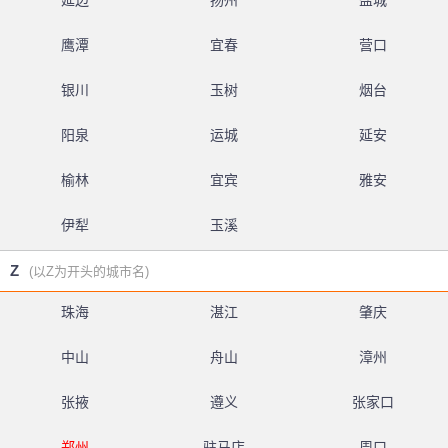
延边
扬州
盐城
鹰潭
宜春
营口
银川
玉树
烟台
阳泉
运城
延安
榆林
宜宾
雅安
伊犁
玉溪
Z
(以Z为开头的城市名)
珠海
湛江
肇庆
中山
舟山
漳州
张掖
遵义
张家口
郑州
驻马店
周口