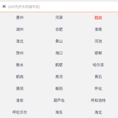
H
(以H为开头的城市名)
惠州
河源
杭州
湖州
合肥
淮南
淮北
黄山
河池
贺州
海口
邯郸
衡水
鹤壁
哈尔滨
鹤岗
黑河
黄石
黄冈
衡阳
怀化
淮安
葫芦岛
呼和浩特
呼伦贝尔
海东
海北