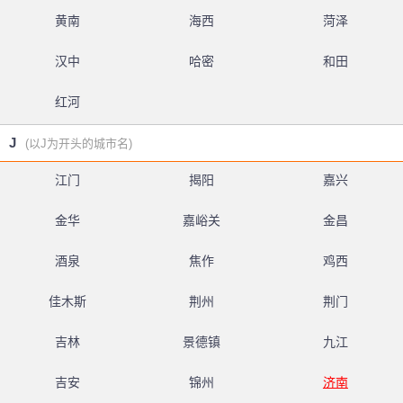
黄南
海西
菏泽
汉中
哈密
和田
红河
J
(以J为开头的城市名)
江门
揭阳
嘉兴
金华
嘉峪关
金昌
酒泉
焦作
鸡西
佳木斯
荆州
荆门
吉林
景德镇
九江
吉安
锦州
济南