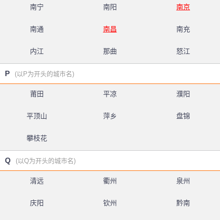
南宁
南阳
南京
南通
南昌
南充
内江
那曲
怒江
P
(以P为开头的城市名)
莆田
平凉
濮阳
平顶山
萍乡
盘锦
攀枝花
Q
(以Q为开头的城市名)
清远
衢州
泉州
庆阳
钦州
黔南