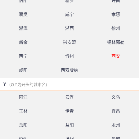
信阳
新乡
许昌
襄樊
咸宁
孝感
湘潭
湘西
徐州
新余
兴安盟
锡林郭勒
西宁
忻州
西安
咸阳
西双版纳
Y
(以Y为开头的城市名)
阳江
云浮
义乌
玉林
伊春
宜昌
岳阳
益阳
永州