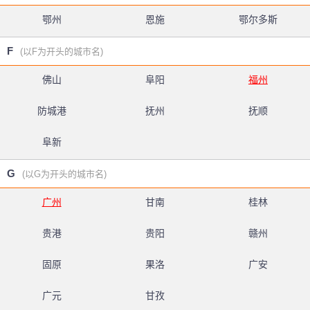
鄂州
恩施
鄂尔多斯
F
(以F为开头的城市名)
佛山
阜阳
福州
防城港
抚州
抚顺
阜新
G
(以G为开头的城市名)
广州
甘南
桂林
贵港
贵阳
赣州
固原
果洛
广安
广元
甘孜