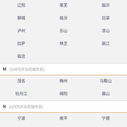
辽阳
莱芜
临沂
聊城
临汾
吕梁
泸州
乐山
凉山
拉萨
林芝
丽江
临沧
M
(以M为开头的城市名)
茂名
梅州
马鞍山
牡丹江
绵阳
眉山
N
(以N为开头的城市名)
宁波
南平
宁德