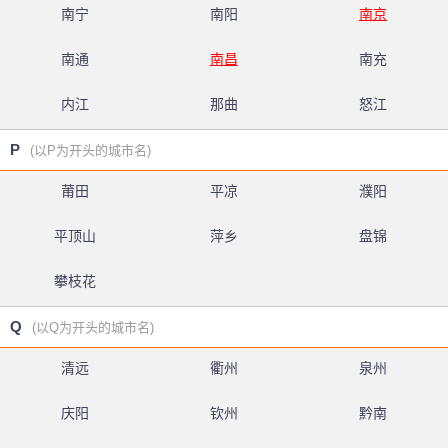
南宁
南阳
南京
南通
南昌
南充
内江
那曲
怒江
P
(以P为开头的城市名)
莆田
平凉
濮阳
平顶山
萍乡
盘锦
攀枝花
Q
(以Q为开头的城市名)
清远
衢州
泉州
庆阳
钦州
黔南