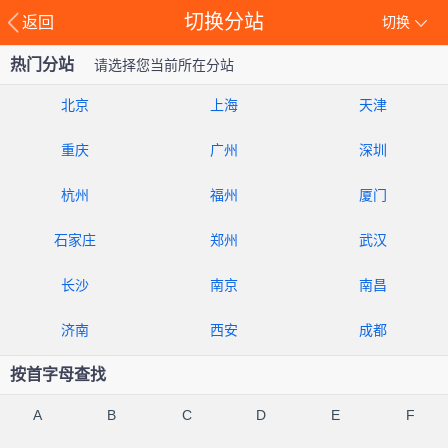
切换分站
返回
切换
热门分站
请选择您当前所在分站
北京
上海
天津
重庆
广州
深圳
杭州
福州
厦门
石家庄
郑州
武汉
长沙
南京
南昌
济南
西安
成都
按首字母查找
A
B
C
D
E
F