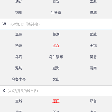
通辽
泰安
太原
铜川
吐鲁番
塔城
W
(以W为开头的城市名)
温州
芜湖
武威
梧州
武汉
无锡
乌海
乌兰察布
吴忠
潍坊
威海
渭南
乌鲁木齐
文山
X
(以X为开头的城市名)
宣城
厦门
邢台