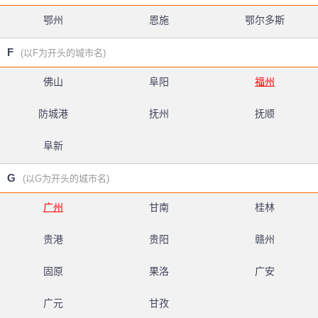
鄂州
恩施
鄂尔多斯
F
(以F为开头的城市名)
佛山
阜阳
福州
防城港
抚州
抚顺
阜新
G
(以G为开头的城市名)
广州
甘南
桂林
贵港
贵阳
赣州
固原
果洛
广安
广元
甘孜