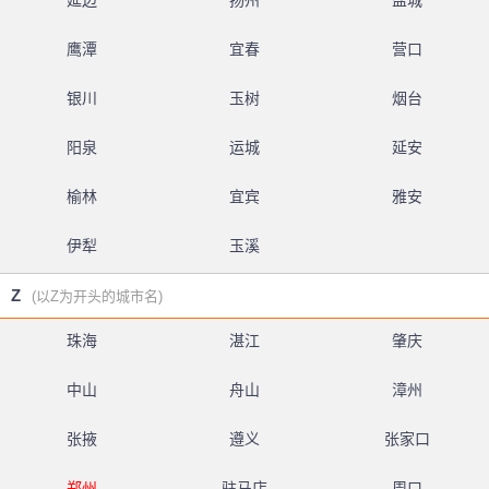
延边
扬州
盐城
鹰潭
宜春
营口
银川
玉树
烟台
阳泉
运城
延安
榆林
宜宾
雅安
伊犁
玉溪
Z
(以Z为开头的城市名)
珠海
湛江
肇庆
中山
舟山
漳州
张掖
遵义
张家口
郑州
驻马店
周口