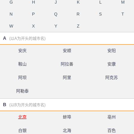
G
H
J
K
L
M
N
P
Q
R
S
T
W
X
Y
Z
A
(以A为开头的城市名)
安庆
安顺
安阳
鞍山
阿拉善
安康
阿坝
阿里
阿克苏
阿勒泰
B
(以B为开头的城市名)
北京
蚌埠
亳州
白银
北海
百色