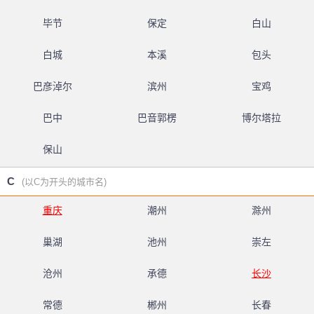
毕节
保定
白山
白城
本溪
包头
巴彦淖尔
滨州
宝鸡
巴中
巴音郭楞
博尔塔拉
保山
C
(以C为开头的城市名)
重庆
潮州
滁州
巢湖
池州
崇左
沧州
承德
长沙
常德
郴州
长春