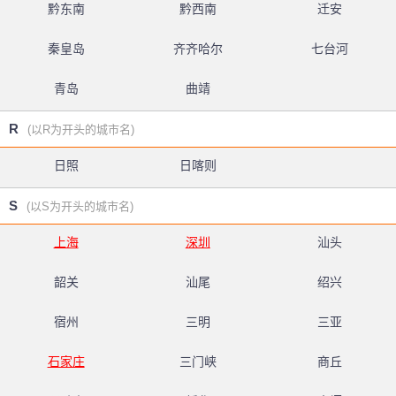
黔东南
黔西南
迁安
秦皇岛
齐齐哈尔
七台河
青岛
曲靖
R
(以R为开头的城市名)
日照
日喀则
S
(以S为开头的城市名)
上海
深圳
汕头
韶关
汕尾
绍兴
宿州
三明
三亚
石家庄
三门峡
商丘