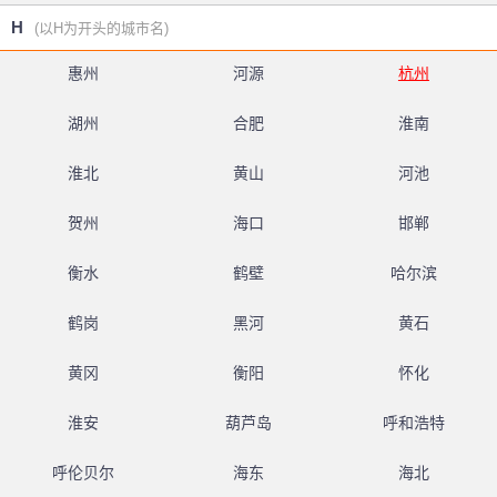
H
(以H为开头的城市名)
惠州
河源
杭州
湖州
合肥
淮南
淮北
黄山
河池
贺州
海口
邯郸
衡水
鹤壁
哈尔滨
鹤岗
黑河
黄石
黄冈
衡阳
怀化
淮安
葫芦岛
呼和浩特
呼伦贝尔
海东
海北