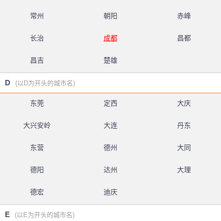
常州
朝阳
赤峰
长治
成都
昌都
昌吉
楚雄
D
(以D为开头的城市名)
东莞
定西
大庆
大兴安岭
大连
丹东
东营
德州
大同
德阳
达州
大理
德宏
迪庆
E
(以E为开头的城市名)