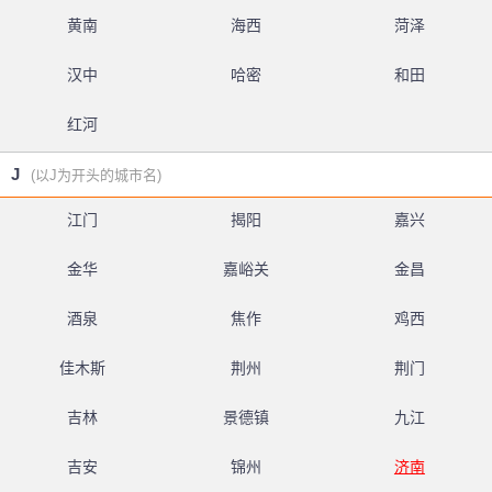
黄南
海西
菏泽
汉中
哈密
和田
红河
J
(以J为开头的城市名)
江门
揭阳
嘉兴
金华
嘉峪关
金昌
酒泉
焦作
鸡西
佳木斯
荆州
荆门
吉林
景德镇
九江
吉安
锦州
济南