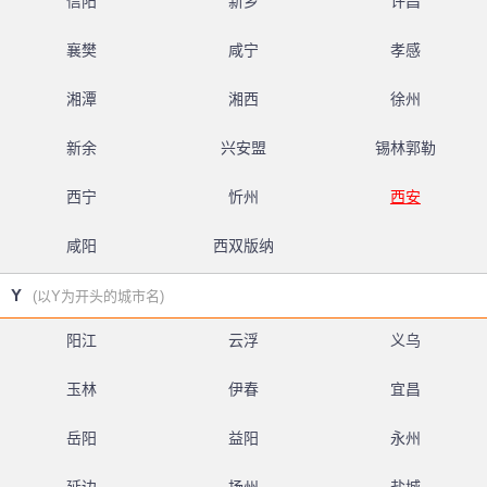
信阳
新乡
许昌
襄樊
咸宁
孝感
湘潭
湘西
徐州
新余
兴安盟
锡林郭勒
西宁
忻州
西安
咸阳
西双版纳
Y
(以Y为开头的城市名)
阳江
云浮
义乌
玉林
伊春
宜昌
岳阳
益阳
永州