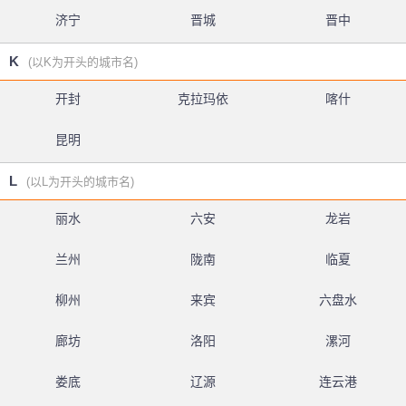
济宁
晋城
晋中
K
(以K为开头的城市名)
开封
克拉玛依
喀什
昆明
L
(以L为开头的城市名)
丽水
六安
龙岩
兰州
陇南
临夏
柳州
来宾
六盘水
廊坊
洛阳
漯河
娄底
辽源
连云港