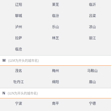
辽阳
莱芜
临沂
聊城
临汾
吕梁
泸州
乐山
凉山
拉萨
林芝
丽江
临沧
M
(以M为开头的城市名)
茂名
梅州
马鞍山
牡丹江
绵阳
眉山
N
(以N为开头的城市名)
宁波
南平
宁德