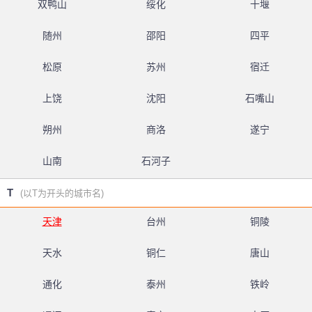
双鸭山
绥化
十堰
随州
邵阳
四平
松原
苏州
宿迁
上饶
沈阳
石嘴山
朔州
商洛
遂宁
山南
石河子
T
(以T为开头的城市名)
天津
台州
铜陵
天水
铜仁
唐山
通化
泰州
铁岭