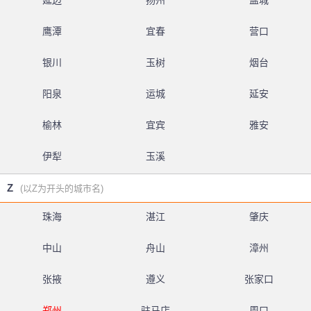
延边
扬州
盐城
鹰潭
宜春
营口
银川
玉树
烟台
阳泉
运城
延安
榆林
宜宾
雅安
伊犁
玉溪
Z
(以Z为开头的城市名)
珠海
湛江
肇庆
中山
舟山
漳州
张掖
遵义
张家口
郑州
驻马店
周口