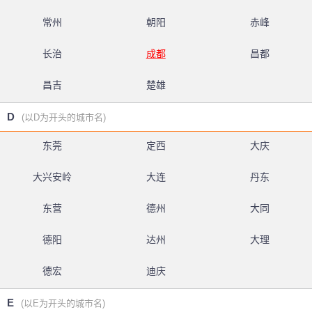
常州
朝阳
赤峰
长治
成都
昌都
昌吉
楚雄
D
(以D为开头的城市名)
东莞
定西
大庆
大兴安岭
大连
丹东
东营
德州
大同
德阳
达州
大理
德宏
迪庆
E
(以E为开头的城市名)