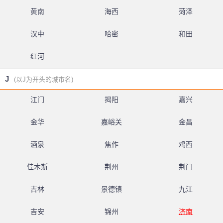
黄南
海西
菏泽
汉中
哈密
和田
红河
J
(以J为开头的城市名)
江门
揭阳
嘉兴
金华
嘉峪关
金昌
酒泉
焦作
鸡西
佳木斯
荆州
荆门
吉林
景德镇
九江
吉安
锦州
济南