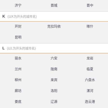
济宁
晋城
晋中
K
(以K为开头的城市名)
开封
克拉玛依
喀什
昆明
L
(以L为开头的城市名)
丽水
六安
龙岩
兰州
陇南
临夏
柳州
来宾
六盘水
廊坊
洛阳
漯河
娄底
辽源
连云港