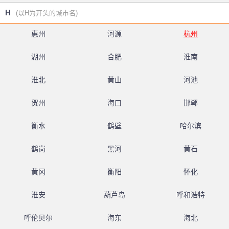
H
(以H为开头的城市名)
惠州
河源
杭州
湖州
合肥
淮南
淮北
黄山
河池
贺州
海口
邯郸
衡水
鹤壁
哈尔滨
鹤岗
黑河
黄石
黄冈
衡阳
怀化
淮安
葫芦岛
呼和浩特
呼伦贝尔
海东
海北