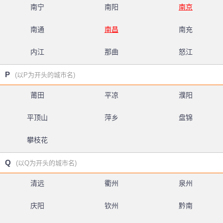
南宁
南阳
南京
南通
南昌
南充
内江
那曲
怒江
P
(以P为开头的城市名)
莆田
平凉
濮阳
平顶山
萍乡
盘锦
攀枝花
Q
(以Q为开头的城市名)
清远
衢州
泉州
庆阳
钦州
黔南