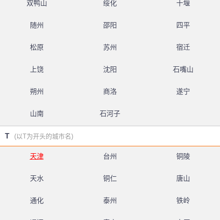
双鸭山
绥化
十堰
随州
邵阳
四平
松原
苏州
宿迁
上饶
沈阳
石嘴山
朔州
商洛
遂宁
山南
石河子
T
(以T为开头的城市名)
天津
台州
铜陵
天水
铜仁
唐山
通化
泰州
铁岭