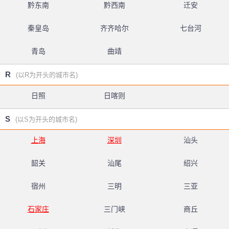
黔东南
黔西南
迁安
秦皇岛
齐齐哈尔
七台河
青岛
曲靖
R
(以R为开头的城市名)
日照
日喀则
S
(以S为开头的城市名)
上海
深圳
汕头
韶关
汕尾
绍兴
宿州
三明
三亚
石家庄
三门峡
商丘