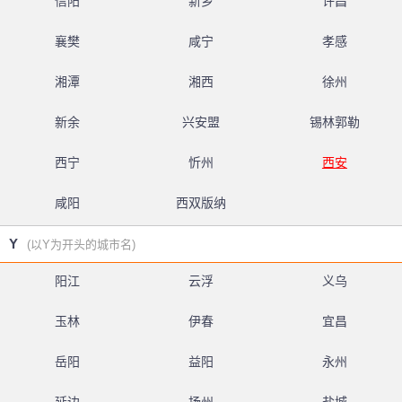
信阳
新乡
许昌
襄樊
咸宁
孝感
湘潭
湘西
徐州
新余
兴安盟
锡林郭勒
西宁
忻州
西安
咸阳
西双版纳
Y
(以Y为开头的城市名)
阳江
云浮
义乌
玉林
伊春
宜昌
岳阳
益阳
永州