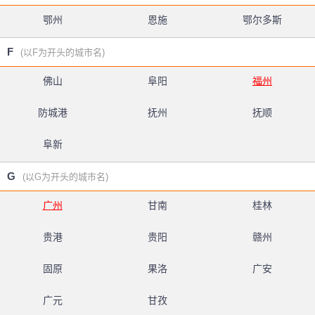
鄂州
恩施
鄂尔多斯
F
(以F为开头的城市名)
佛山
阜阳
福州
防城港
抚州
抚顺
阜新
G
(以G为开头的城市名)
广州
甘南
桂林
贵港
贵阳
赣州
固原
果洛
广安
广元
甘孜