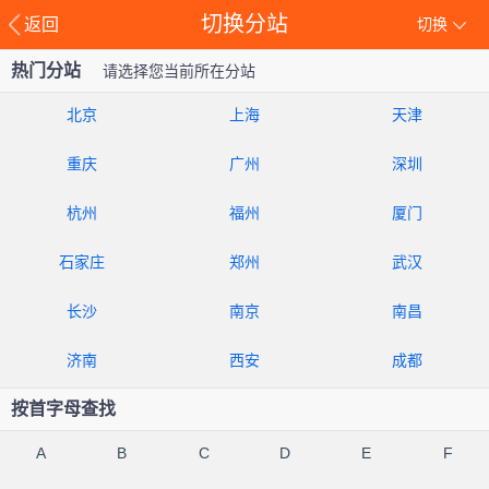
切换分站
返回
切换
热门分站
请选择您当前所在分站
北京
上海
天津
重庆
广州
深圳
杭州
福州
厦门
石家庄
郑州
武汉
长沙
南京
南昌
济南
西安
成都
按首字母查找
A
B
C
D
E
F