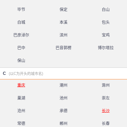
毕节
保定
白山
白城
本溪
包头
巴彦淖尔
滨州
宝鸡
巴中
巴音郭楞
博尔塔拉
保山
C
(以C为开头的城市名)
重庆
潮州
滁州
巢湖
池州
崇左
沧州
承德
长沙
常德
郴州
长春