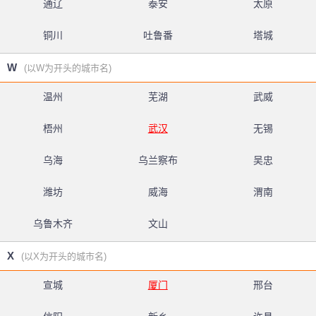
通辽
泰安
太原
铜川
吐鲁番
塔城
W
(以W为开头的城市名)
温州
芜湖
武威
梧州
武汉
无锡
乌海
乌兰察布
吴忠
潍坊
威海
渭南
乌鲁木齐
文山
X
(以X为开头的城市名)
宣城
厦门
邢台