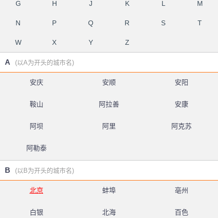
G
H
J
K
L
M
N
P
Q
R
S
T
W
X
Y
Z
A
(以A为开头的城市名)
安庆
安顺
安阳
鞍山
阿拉善
安康
阿坝
阿里
阿克苏
阿勒泰
B
(以B为开头的城市名)
北京
蚌埠
亳州
白银
北海
百色